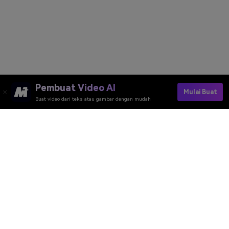
Pembuat Video AI
Mulai Buat
Buat video dari teks atau gambar dengan mudah
Alat Daring Media.io
Peringkat Kualitas:
4.7
(162,357 Votes)
Anda perlu mengedit, mengonversi, atau mengompres dan mengunduh
minimal 1 berkas untuk memberi peringkat!
Kami sudah memprosesnya dengan sempurna
360,719,602
file dengan
ukuran total
10,124
TB