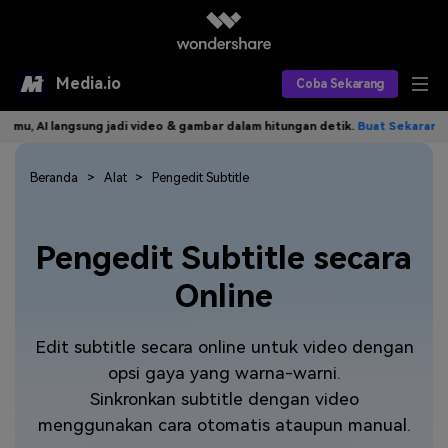
Media.io
Coba Sekarang
AI langsung jadi video & gambar dalam hitungan detik.
Buat Sekarang>>
Alat AI
Produk AI
Beranda
Alat
Pengedit Subtitle
AI Video
Efek AI
AI Gambar
Asisten Video AI
Pengedit Subtitle secara
AI Audio
Sumber Daya
Editor Video AI
Efek Video
Online
Editor Gambar AI
Harga
Efek Foto
Model AI yang Didukung
Edit subtitle secara online untuk video dengan
Editor Audio AI
TOP
Veo3
opsi gaya yang warna-warni.
Panduan Pengguna
Apa yang Baru
Sinkronkan subtitle dengan video
Find More Solutions >>
menggunakan cara otomatis ataupun manual.