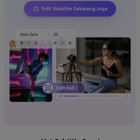
Edit Subtitle Sekarang Juga
Masuk
FAQs
Hubungi Kami
Berkreasi dengan AI
Tips & Tutorial AI
Postingan Terbaru
Jelajahi Lebih Banyak >>