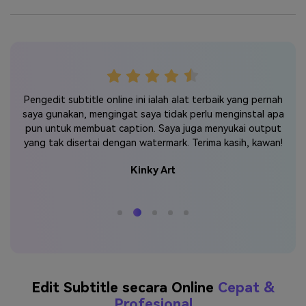
untuk
Un
Pengedit subtitle online ini ialah alat terbaik yang pernah
ya
tak 
saya gunakan, mengingat saya tidak perlu menginstal apa
m di
p
pun untuk membuat caption. Saya juga menyukai output
yang tak disertai dengan watermark. Terima kasih, kawan!
Kinky Art
Edit Subtitle secara Online
Cepat &
Profesional