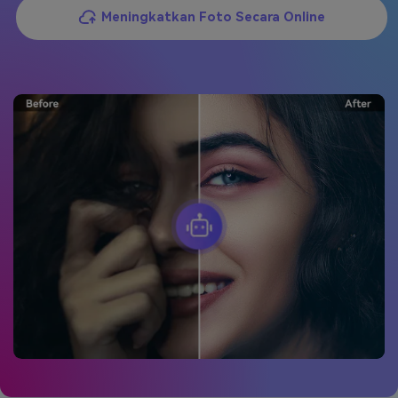
Meningkatkan Foto Secara Online
Masuk
FAQs
Hubungi Kami
Berkreasi dengan AI
Tips & Tutorial AI
Postingan Terbaru
Jelajahi Lebih Banyak >>