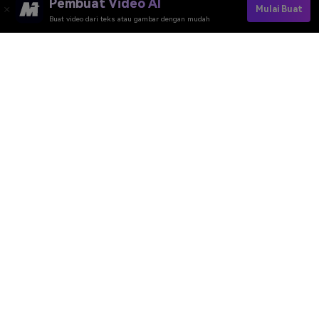
Pembuat Video AI
Mulai Buat
Buat video dari teks atau gambar dengan mudah
Alat Daring Media.io
Peringkat Kualitas:
4.7
(162,357 Votes)
Anda perlu mengedit, mengonversi, atau mengompres dan mengunduh
minimal 1 berkas untuk memberi peringkat!
Kami sudah memprosesnya dengan sempurna
360,513,450
file dengan
ukuran total
10,124
TB
Pembuat Video AI
Pembuat Gambar AI