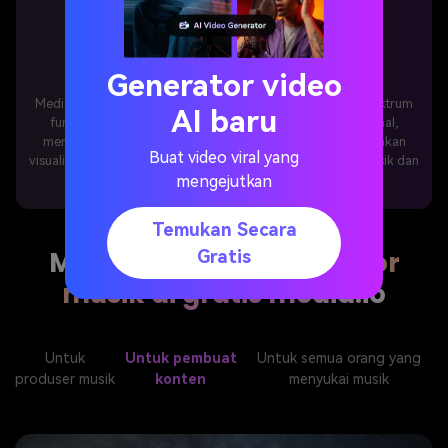
Bukan hanya pembuat lagu ai
Generator video
Media.io memperluas kemampuannya untuk mencakup spektrum
AI baru
fungsi. Menghasilkan sampul lagu ai berkualitas profesional,
menerapkan musik ke latar belakang video, dan menggunakan
Buat video viral yang
visualizer musik. Juga, itu
Generator lagu ai
Mengompresi musik dan
mengejutkan
mengubahnya ke berbagai format.
Temukan Secara
Mengapa perlu generator
Gratis
musik ai gratis media.io
Untuk
Untuk pembuat
Untuk semua orang yang
produser musik
konten
menyukai musik