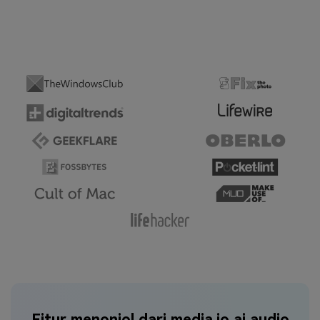
Fitur menonjol dari media.io ai audio