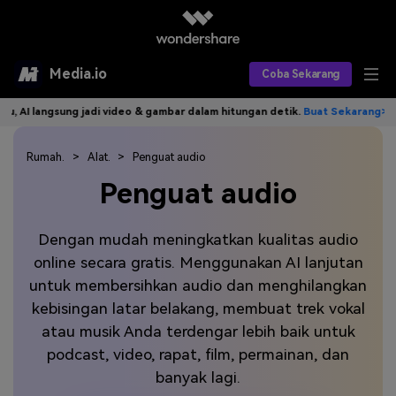
Media.io
Coba Sekarang
ngsung jadi video & gambar dalam hitungan detik.
Buat Sekarang>>
Tul
Alat AI
Produk AI
Rumah.
Alat.
Penguat audio
AI Video
Penguat audio
Efek AI
AI Gambar
Asisten Video AI
Dengan mudah meningkatkan kualitas audio
AI Audio
Sumber Daya
Editor Video AI
Efek Video
online secara gratis. Menggunakan AI lanjutan
Editor Gambar AI
untuk membersihkan audio dan menghilangkan
Harga
Efek Foto
Model AI yang Didukung
kebisingan latar belakang, membuat trek vokal
Editor Audio AI
TOP
Veo3
atau musik Anda terdengar lebih baik untuk
Panduan Pengguna
Apa yang Baru
podcast, video, rapat, film, permainan, dan
Find More Solutions >>
banyak lagi.