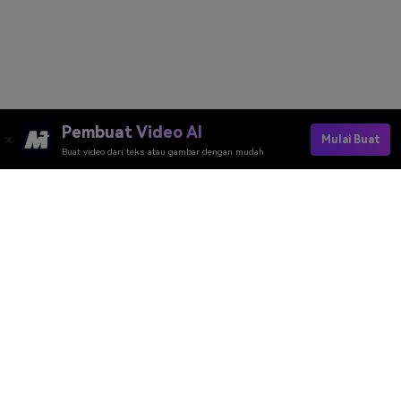
Pembuat Video AI
Mulai Buat
Buat video dari teks atau gambar dengan mudah
Alat Daring Media.io
Peringkat Kualitas:
4.7
(162,357 Votes)
Anda perlu mengedit, mengonversi, atau mengompres dan mengunduh
minimal 1 berkas untuk memberi peringkat!
Kami sudah memprosesnya dengan sempurna
362,149,469
file dengan
ukuran total
10,124
TB