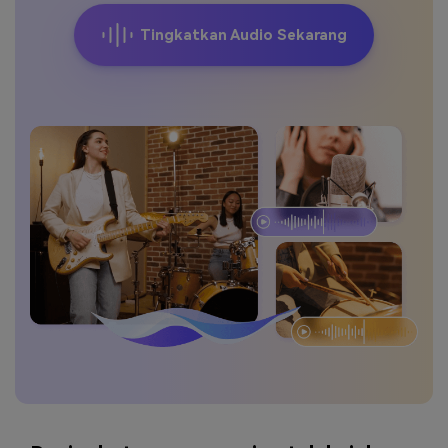
Masuk
Tingkatkan Audio Sekarang
FAQs
Hubungi Kami
Berkreasi dengan AI
Tips & Tutorial AI
Postingan Terbaru
Jelajahi Lebih Banyak >>