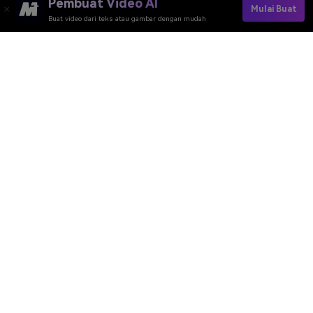
Pembuat Video AI
Mulai Buat
Buat video dari teks atau gambar dengan mudah
Cobalah Secara Online
Pembuat Video AI
Pembuat Gambar AI
Pembuat Musik AI
Template & Filter AI
Penghapus Watermark
Sumber Daya