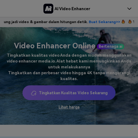
AI Video Enhancer
jadi video & gambar dalam hitungan detik.
Buat Sekarang>>
Tulis idem
Harga
Masuk
Daftar
Video Enhancer Online
Bertenaga ai
Tingkatkan kualitas video Anda dengan mudah menggunakan
video enhancer media.io. Alat hebat kami memungkinkan Anda
untuk melakukannya
Tingkatkan dan perbesar video hingga 4K tanpa mengurangi
kualitas.
Tingkatkan Kualitas Video Sekarang
Lihat harga