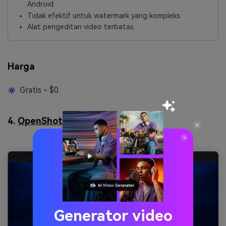
Android.
Tidak efektif untuk watermark yang kompleks.
Alat pengeditan video terbatas.
Harga
Gratis - $0.
4.
OpenShot
Generator video