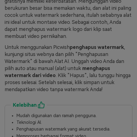
gratisnya memiliki keterbatasan. Mengunggah video
berukuran besar bisa memakan waktu, dan alat ini paling
cocok untuk watermark sederhana, itulah sebabnya alat
ini ideal untuk montase video. Sebagai contoh, Anda
dapat menghapus watermark logo dari klip saat
membuat video pernikahan.
Untuk menggunakan Picwish
penghapus watermark
,
kunjungi situs webnya dan pilih “Penghapusan
Watermark” di bawah Alat AI. Unggah video Anda dan
pilih auto atau manual (alat) untuk
menghapus
watermark dari video
. Klik “Hapus”, lalu tunggu hingga
proses selesai. Setelah selesai, klik simpan untuk
mendapatkan video tanpa watermark Anda!
Kelebihan
Mudah digunakan dan ramah pengguna.
Teknologi AI.
Penghapusan watermark yang akurat tersedia.
Memproses berbagai format video.