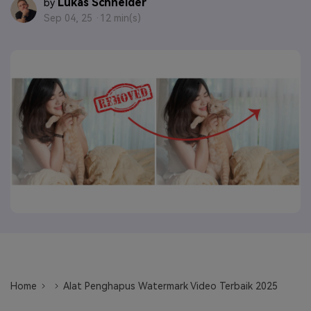
Lukas Schneider
by
Sep 04, 25 ·
12 min(s)
Masuk
FAQs
Hubungi Kami
Berkreasi dengan AI
Tips & Tutorial AI
Postingan Terbaru
Jelajahi Lebih Banyak >>
Home
Alat Penghapus Watermark Video Terbaik 2025