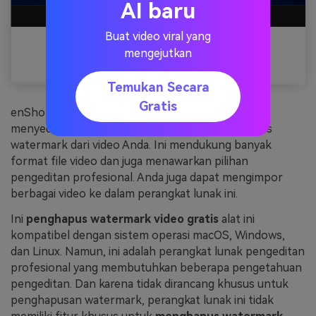
AI baru
Buat video viral yang
mengejutkan
Temukan Secara
Gratis
enShot adalah gratis
penghapus watermark
yang
menyediakan beberapa metode untuk menghapus
watermark dari video Anda. Ini mendukung banyak
format file video dan juga menawarkan pilihan
pengeditan profesional. Anda juga dapat mengimpor
berbagai video ke dalam perangkat lunak ini.
Ini
penghapus watermark video gratis
alat ini
kompatibel dengan sistem operasi macOS, Windows,
dan Linux. Namun, ini adalah perangkat lunak pengeditan
profesional yang membutuhkan beberapa pengetahuan
pengeditan. Dan karena tidak dirancang khusus untuk
penghapusan watermark, perangkat lunak ini tidak