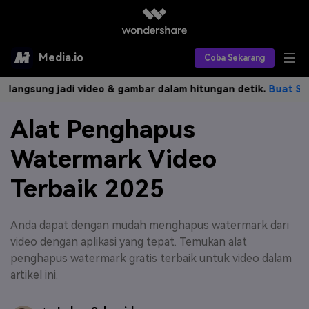
Media.io
Coba Sekarang
ng jadi video & gambar dalam hitungan detik.
Buat Sekarang>>
Alat AI
Alat Penghapus
Produk AI
AI Video
Watermark Video
Efek AI
AI Gambar
Asisten Video AI
Terbaik 2025
AI Audio
Sumber Daya
Editor Video AI
Efek Video
Editor Gambar AI
Harga
Efek Foto
Anda dapat dengan mudah menghapus watermark dari
Model AI yang Didukung
video dengan aplikasi yang tepat. Temukan alat
Editor Audio AI
TOP
Veo3
penghapus watermark gratis terbaik untuk video dalam
Panduan Pengguna
Apa yang Baru
artikel ini.
Find More Solutions >>