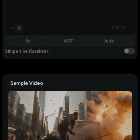
@
0/8000
5s
480P
Auto
Simpan ke Karakter
Sample Video