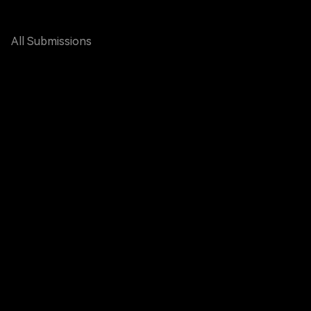
All Submissions