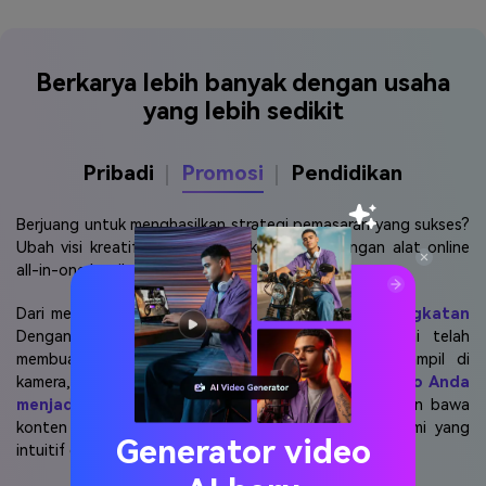
Berkarya lebih banyak dengan usaha
yang lebih sedikit
Pribadi
Promosi
Pendidikan
Berjuang untuk menghasilkan strategi pemasaran yang sukses?
Ubah visi kreatif Anda menjadi kenyataan dengan alat online
all-in-one kami!
Dari mengedit video, audio, dan foto ke
foto peningkatan
Dengan teknologi AI super-resolusi, platform kami telah
membuat Anda tertutup. Jika Anda tidak ingin tampil di
kamera, gunakan kartoonizer untuk
Konversikan foto Anda
menjadi gaya kartun
. Lepaskan kreativitas Anda dan bawa
konten Anda ke tingkat berikutnya dengan alat kami yang
Generator video
intuitif dan kuat.