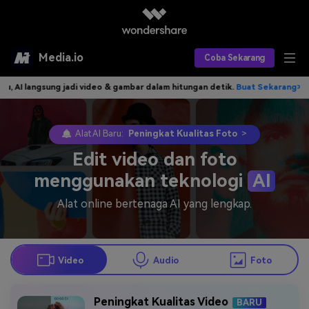
Media.io
Coba Sekarang
AI langsung jadi video & gambar dalam hitungan detik.
Buat Sekarang>>
Alat AI
Produk AI
AI Video
Alat AI Baru:
Peningkat Kualitas Foto
>
Edit video dan foto
Efek AI
AI Gambar
Asisten Video AI
menggunakan teknologi
AI
AI Audio
Sumber Daya
Editor Video AI
Efek Video
Alat online bertenaga AI yang lengkap.
Editor Gambar AI
Harga
Efek Foto
Model AI yang Didukung
Editor Audio AI
TOP
Veo3
Video
Audio
Foto
Panduan Pengguna
Apa yang Baru
Find More Solutions >>
Peningkat Kualitas Video
BARU