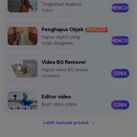
Tingkatkan Kualitas
MENCOBA
Masuk
Video
FAQs
Hubungi Kami
Berkreasi dengan AI
Penghapus Objek
POPULER
Tips & Tutorial AI
Hapus object yang
MENCOBA
tidak diinginkan
Postingan Terbaru
Jelajahi Lebih Banyak >>
Video BG Remover
Hapus video BG secara
COBA
otomatis
SEKARANG
Editor video
Buat video online
COBA
SEKARANG
Lebih banyak produk