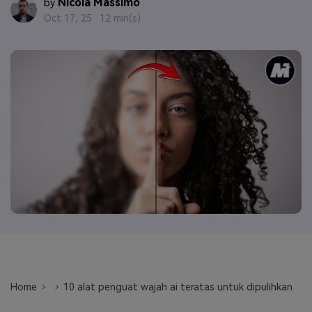
Nicola Massimo
by
Oct 17, 25 ·
12 min(s)
Masuk
FAQs
Hubungi Kami
Berkreasi dengan AI
Tips & Tutorial AI
Postingan Terbaru
Jelajahi Lebih Banyak >>
Home
10 alat penguat wajah ai teratas untuk dipulihkan