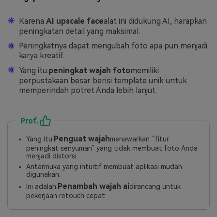
Karena
AI upscale face
alat ini didukung AI, harapkan
peningkatan detail yang maksimal.
Peningkatnya dapat mengubah foto apa pun menjadi
karya kreatif.
Yang itu.
peningkat wajah foto
memiliki
perpustakaan besar berisi template unik untuk
memperindah potret Anda lebih lanjut.
Prof.
Penguat wajah
Yang itu.
menawarkan “fitur
peningkat senyuman” yang tidak membuat foto Anda
menjadi distorsi.
Antarmuka yang intuitif membuat aplikasi mudah
digunakan.
Penambah wajah ai
Ini adalah.
dirancang untuk
pekerjaan retouch cepat.