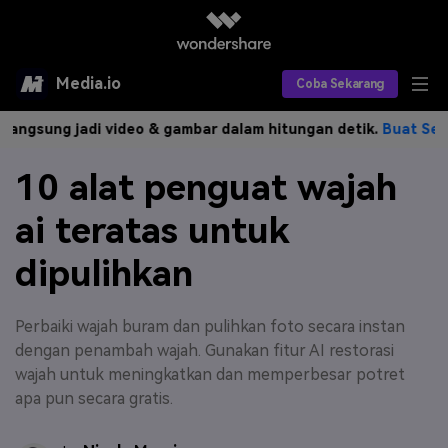
Media.io
Coba Sekarang
g jadi video & gambar dalam hitungan detik.
Buat Sekarang>>
Alat AI
10 alat penguat wajah
Produk AI
AI Video
ai teratas untuk
Efek AI
AI Gambar
Asisten Video AI
dipulihkan
AI Audio
Sumber Daya
Editor Video AI
Efek Video
Editor Gambar AI
Harga
Efek Foto
Perbaiki wajah buram dan pulihkan foto secara instan
Model AI yang Didukung
dengan penambah wajah. Gunakan fitur AI restorasi
Editor Audio AI
TOP
Veo3
wajah untuk meningkatkan dan memperbesar potret
Panduan Pengguna
Apa yang Baru
apa pun secara gratis.
Find More Solutions >>