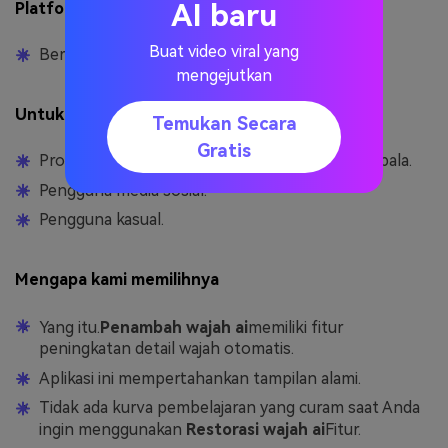
AI baru
Platform
Buat video viral yang
Berbasis web.
mengejutkan
Untuk siapa itu
Temukan Secara
Gratis
Profesional yang membutuhkan tangkapan kepala.
Pengguna media sosial.
Pengguna kasual.
Mengapa kami memilihnya
Yang itu.
Penambah wajah ai
memiliki fitur
peningkatan detail wajah otomatis.
Aplikasi ini mempertahankan tampilan alami.
Tidak ada kurva pembelajaran yang curam saat Anda
ingin menggunakan
Restorasi wajah ai
Fitur.