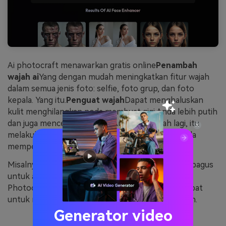
Ai photocraft menawarkan gratis online
Penambah
wajah ai
Yang dengan mudah meningkatkan fitur wajah
dalam semua jenis foto: selfie, foto grup, dan foto
kepala. Yang itu.
Penguat wajah
Dapat menghaluskan
kulit menghilangkan noda membuat gigi Anda lebih putih
dan juga mencerahkan mata Anda. Ditambah lagi, itu
melakukan semua ini sambil memastikan foto Anda
mempertahankan tampilan alaminya.
Misalnya, jika Anda memerlukan foto kepala yang bagus
untuk aplikasi pekerjaan atau halaman profil, AI
Photocraft
Penguat wajah
Memberi Anda cara cepat
untuk meningkatkan pencahayaan dan detail wajah.
Generator video