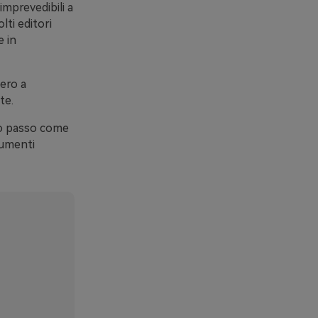
imprevedibili a
ti editori
e in
ero a
te.
o passo come
rumenti