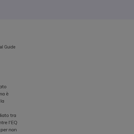
al Guide
ato
 ma è
 la
iato tra
ntre l'EQ
 per non