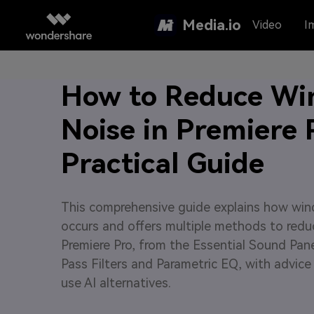
Media.io
Video
I
How to Reduce Wi
Noise in Premiere 
Practical Guide
This comprehensive guide explains how win
occurs and offers multiple methods to reduc
Premiere Pro, from the Essential Sound Pan
Pass Filters and Parametric EQ, with advic
use AI alternatives.