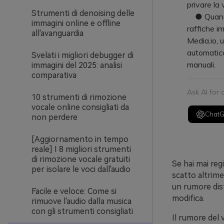
privare la 
Strumenti di denoising delle
● Quando l
immagini online e offline
raffiche i
all'avanguardia
Media.io, u
automatica
Svelati i migliori debugger di
manuali.
immagini del 2025: analisi
comparativa
Ask AI for
10 strumenti di rimozione
vocale online consigliati da
Chat
non perdere
[Aggiornamento in tempo
reale] I 8 migliori strumenti
di rimozione vocale gratuiti
Se hai mai reg
per isolare le voci dall'audio
scatto altrim
un rumore dist
Facile e veloce: Come si
modifica.
rimuove l'audio dalla musica
con gli strumenti consigliati
Il rumore del 