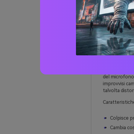
Il rumore del 
del microfono.
improvvisi cam
talvolta disto
Caratteristich
Colpisce p
Cambia cos