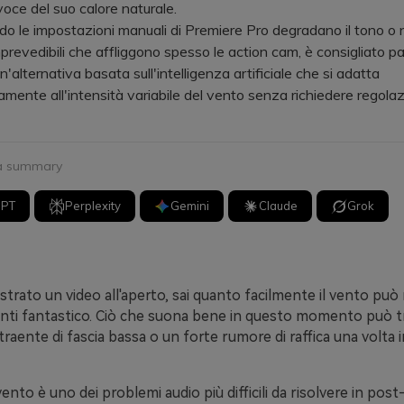
voce del suo calore naturale.
e impostazioni manuali di Premiere Pro degradano il tono o ne
mprevedibili che affliggono spesso le action cam, è consigliato p
n'alternativa basata sull'intelligenza artificiale che si adatta
mente all'intensità variabile del vento senza richiedere regolaz
 a summary
GPT
Perplexity
Gemini
Claude
Grok
istrato un video all'aperto, sai quanto facilmente il vento può
enti fantastico. Ciò che suona bene in questo momento può t
raente di fascia bassa o un forte rumore di raffica una volta in
vento è uno dei problemi audio più difficili da risolvere in pos