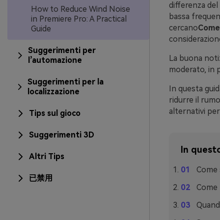
differenza del 
How to Reduce Wind Noise
bassa frequen
in Premiere Pro: A Practical
cercano
Come 
Guide
considerazione
Suggerimenti per
La buona notiz
l’automazione
moderato, in p
Suggerimenti per la
In questa guid
localizzazione
ridurre il rum
alternativi per
Tips sul gioco
Suggerimenti 3D
In questo
Altri Tips
Come s
已禁用
Come r
Quando