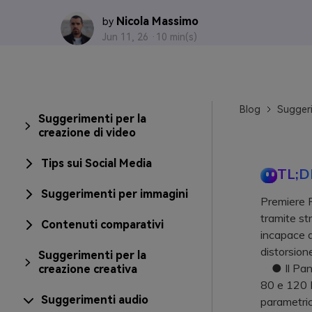
Nicola Massimo
by
Jun 11, 26 ·
10 min(s)
Blog
Suggeri
Suggerimenti per la
creazione di video
Tips sui Social Media
TL;D
Suggerimenti per immagini
Premiere P
tramite st
Contenuti comparativi
incapace di
distorsione
Suggerimenti per la
● Il Panne
creazione creativa
80 e 120 H
Suggerimenti audio
parametric