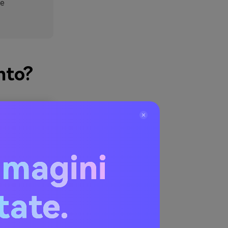
ne
nto?
mmagini
itate.