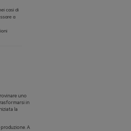
i casi di
assare a
ioni
 rovinare uno
rasformarsi in
iziata la
t-produzione. A