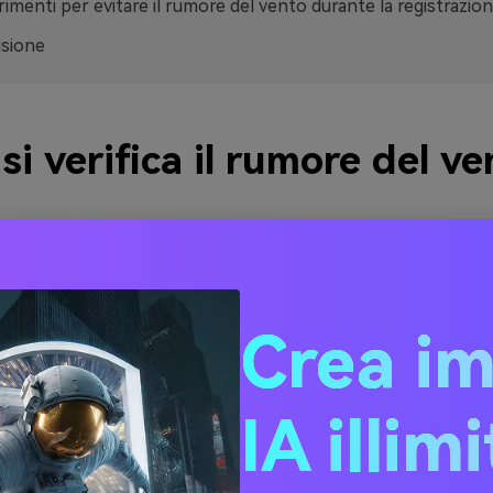
imenti per evitare il rumore del vento durante la registrazio
usione
i verifica il rumore del ve
Crea i
IA illim