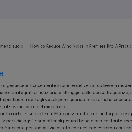
menti audio
How to Reduce Wind Noise in Premiere Pro: A Practic
R:
ro gestisce efficacemente il rumore del vento da lieve a moder
rumenti integrati di riduzione e filtraggio delle basse frequenze,
 ripristinare i dettagli vocali persi quando forti raffiche causano
 o il sovraccarico del microfono.
llo audio essenziale e il Filtro passa-alto (con un taglio consigl
z per i dialoghi) sono ottimali per un flusso d'aria costante, me
o è indicato per una pulizia mirata che richiede estrema cautela