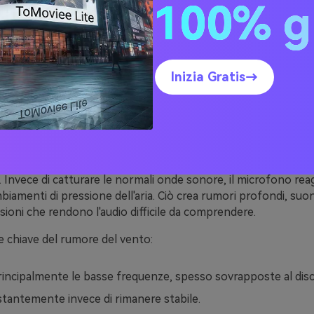
100% g
Inizia Gratis→
vento si verifica quando l'aria in movimento colpisce direttam
 Invece di catturare le normali onde sonore, il microfono reag
biamenti di pressione dell'aria. Ciò crea rumori profondi, suon
rsioni che rendono l'audio difficile da comprendere.
e chiave del rumore del vento:
rincipalmente le basse frequenze, spesso sovrapposte al disc
tantemente invece di rimanere stabile.