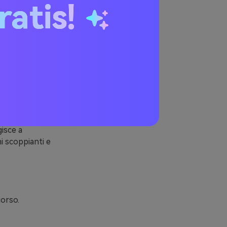
ratis!
ente la capsula
isce a
i scoppianti e
orso.