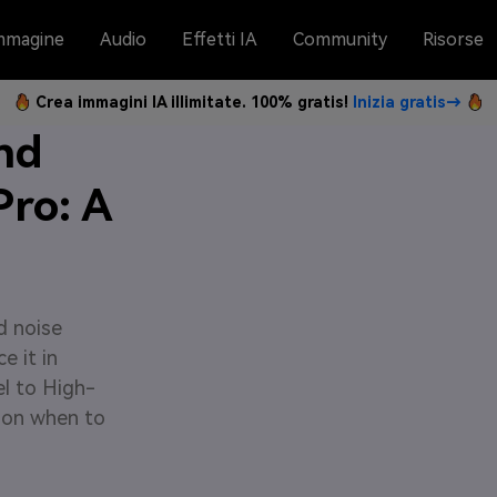
mmagine
Audio
Effetti IA
Community
Risorse
Crea immagini IA illimitate. 100% gratis!
Inizia gratis→
nd
Pro: A
d noise
e it in
el to High-
e on when to