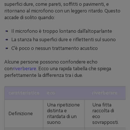
superfici dure, come pareti, soffitti o pavimenti, e
ritornano al microfono con un leggero ritardo. Questo
accade di solito quando:
Il microfono è troppo lontano dall'altoparlante
La stanza ha superfici dure e riflettenti sul suono
C'è poco o nessun trattamento acustico
Alcune persone possono confondere echo
con
riverberare
. Ecco una rapida tabella che spiega
perfettamente la differenza tra i due.
caratteristica
eco
riverberare
Una ripetizione
Una fitta
distinta e
raccolta di
Definizione
ritardata di un
eco
suono.
sovrapposti.