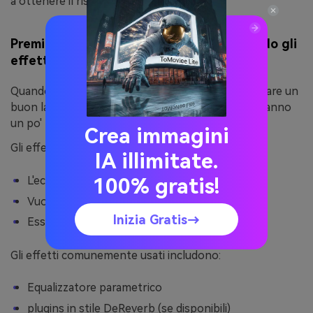
a ottenere il risultato desiderato.
Premiere Pro Riduzione dell'eco utilizzando gli
effetti Audio
Quando il pannello audio essenziale non riesce a fare un
buon lavoro, puoi provare gli effetti audio, che ti danno
un po' più di controllo.
Crea immagini
Gli effetti manuali sono utili quando:
IA illimitate.
L'eco varia tra le clip
100% gratis!
Vuoi un controllo più raffinato sulle frequenze
Inizia Gratis→
Essential Sound sovraelabora l'audio
Gli effetti comunemente usati includono:
Equalizzatore parametrico
plugins in stile DeReverb (se disponibili)