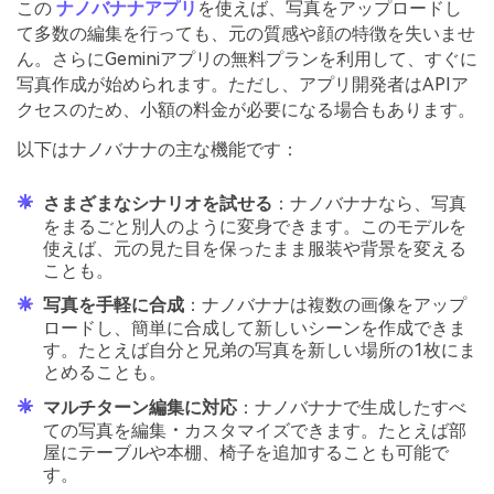
この
ナノバナナアプリ
を使えば、写真をアップロードし
て多数の編集を行っても、元の質感や顔の特徴を失いませ
ん。さらにGeminiアプリの無料プランを利用して、すぐに
写真作成が始められます。ただし、アプリ開発者はAPIア
クセスのため、小額の料金が必要になる場合もあります。
以下はナノバナナの主な機能です：
さまざまなシナリオを試せる
：ナノバナナなら、写真
をまるごと別人のように変身できます。このモデルを
使えば、元の見た目を保ったまま服装や背景を変える
ことも。
写真を手軽に合成
：ナノバナナは複数の画像をアップ
ロードし、簡単に合成して新しいシーンを作成できま
す。たとえば自分と兄弟の写真を新しい場所の1枚にま
とめることも。
マルチターン編集に対応
：ナノバナナで生成したすべ
ての写真を編集・カスタマイズできます。たとえば部
屋にテーブルや本棚、椅子を追加することも可能で
す。