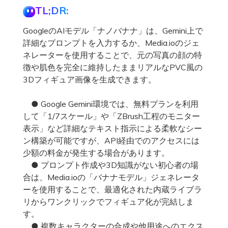
TL;DR:
GoogleのAIモデル「ナノバナナ」は、Gemini上で
詳細なプロンプトを入力するか、Media.ioのジェ
ネレーターを使用することで、元の写真の顔の特
徴や肌色を完全に維持したままリアルなPVC風の
3Dフィギュア画像を生成できます。
● Google Gemini環境では、無料プランを利用
して「1/7スケール」や「ZBrush工程のモニター
表示」など詳細なテキスト指示による柔軟なシー
ン構築が可能ですが、API経由でのアクセスには
少額の料金が発生する場合があります。
● プロンプト作成や3D知識がない初心者の場
合は、Media.ioの「バナナモデル」ジェネレータ
ーを使用することで、最適化された内蔵ライブラ
リからワンクリックでフィギュア化が完結しま
す。
● 複数キャラクターの合成や他用途へのエクス