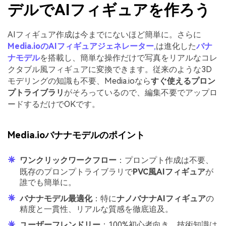
デルでAIフィギュアを作ろう
AIフィギュア作成は今までにないほど簡単に。さらに
Media.ioのAIフィギュアジェネレーター
,
は進化した
バナ
ナモデル
を搭載し、簡単な操作だけで写真をリアルなコレ
クタブル風フィギュアに変換できます。従来のような3D
モデリングの知識も不要、Media.ioなら
すぐ使えるプロン
プトライブラリ
がそろっているので、編集不要でアップロ
ードするだけでOKです。
Media.ioバナナモデルのポイント
ワンクリックワークフロー
：プロンプト作成は不要、
既存のプロンプトライブラリで
PVC風AIフィギュア
が
誰でも簡単に。
バナナモデル最適化
：特に
ナノバナナAIフィギュア
の
精度と一貫性、リアルな質感を徹底追及。
ユーザーフレンドリー
：100%初心者向き、技術知識は