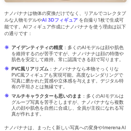
ナノバナナは物体の変換だけでなく、リアルでコレクタブ
ルな人物モデルや
AI 3Dフィギュア
を自撮り1枚で生成可
能です。AIフィギュア作成にナノバナナを使う理由は以下
の通りです：
アイデンティティの精度
：多くのAIモデルは顔や肌色
を維持するのが苦手ですが、ナノバナナは顔の特徴や
肌色を安定して維持。常に認識できる顔で写ります。
PVC風リアリズム
：ナノバナナなら本物そっくりな
PVC風フィギュアも実現可能。高度なレンダリングで
写真に磨かれた質感や立体感を与えます。デジタル特
有の平坦さとは無縁です。
マルチキャラクターも思いのまま
：多くのAIモデルは
グループ写真を苦手としますが、ナノバナナなら複数
人の顔や肌色を自然に合成し、全員が主役になれる写
真が作れます。
ナノバナナは、まったく新しい写真への変身やImerena AI