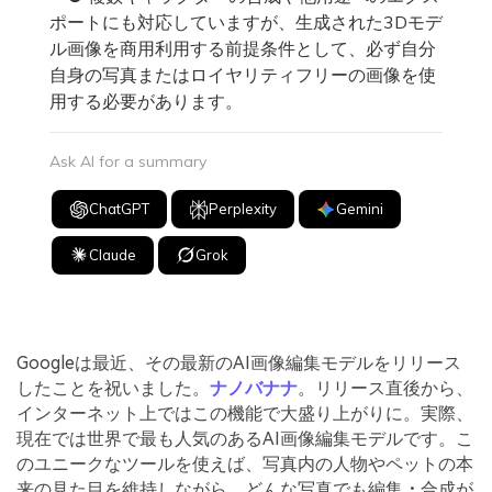
ポートにも対応していますが、生成された3Dモデ
ル画像を商用利用する前提条件として、必ず自分
自身の写真またはロイヤリティフリーの画像を使
用する必要があります。
Ask AI for a summary
ChatGPT
Perplexity
Gemini
Claude
Grok
Googleは最近、その最新のAI画像編集モデルをリリース
したことを祝いました。
ナノバナナ
。リリース直後から、
インターネット上ではこの機能で大盛り上がりに。実際、
現在では世界で最も人気のあるAI画像編集モデルです。こ
のユニークなツールを使えば、写真内の人物やペットの本
来の見た目を維持しながら、どんな写真でも編集・合成が