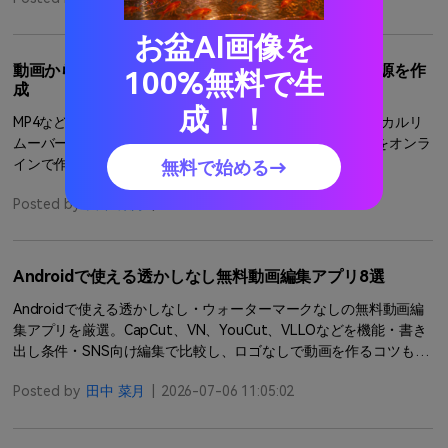
お盆AI画像を
動画からボーカルを除去する方法｜AIでカラオケ音源を作
100%無料で生
成
成！！
MP4などの動画から歌声を消したい方へ。Media.ioのAIボーカルリ
ムーバーでボーカルと伴奏を分離し、カラオケ音源やBGMをオンラ
インで作成する手順を紹介します。
もっと見る >
無料で始める→
Posted by
田中 菜月
|
2026-07-06 11:24:39
Androidで使える透かしなし無料動画編集アプリ8選
Androidで使える透かしなし・ウォーターマークなしの無料動画編
集アプリを厳選。CapCut、VN、YouCut、VLLOなどを機能・書き
出し条件・SNS向け編集で比較し、ロゴなしで動画を作るコツも紹
介します。
もっと見る >
Posted by
田中 菜月
|
2026-07-06 11:05:02