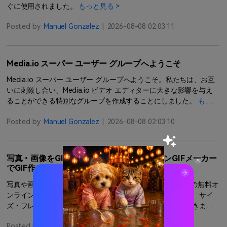
ぐに使用されました。
もっと見る >
Posted by
Manuel Gonzalez
|
2026-08-08 02:03:11
Media.io スーパー ユーザー グループへようこそ
Media.io スーパー ユーザー グループへようこそ。私たちは、お互
いに刺激し合い、Media.io ビデオ エディターに大きな影響を与え
ることができる特別なグループを作成することにしました。
もっと
見る >
Posted by
Manuel Gonzalez
|
2026-08-08 02:03:10
写真・画像をGIFにする方法｜無料オンラインGIFメーカー
でGIF作成
写真や画像をGIFにする方法を初心者向けに解説。Media.ioの無料オ
ンラインGIFメーカーで、複数画像や動画をアップロードし、サイ
ズ・フレームレート・ループを調整してGIFアニメを作成できま
す。スマホでの作り方や失敗しない設定も紹介。
もっと見る >
Posted by
田中 菜月
|
2026-07-06 14:10:44