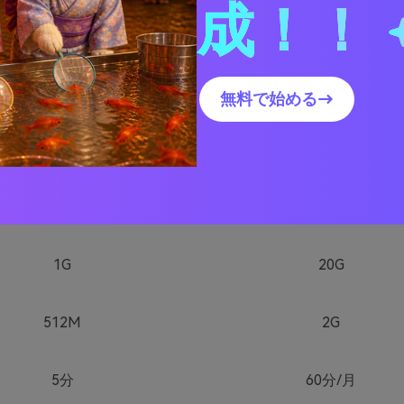
成！！
無料で始める→
10分
60分
720P
1080P
1G
20G
512M
2G
5分
60分
/月