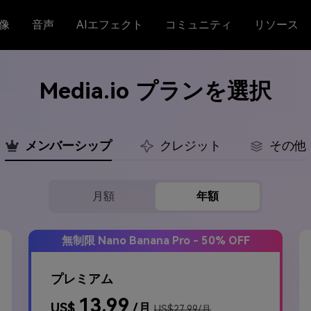
像
音声
AIエフェクト
コミュニティ
リソース
Media.io プランを選択
メンバーシップ
クレジット
その他
月額
年額
無制限 Nano Banana Pro
- 50% OFF
プレミアム
13.99
US$
/月
US$27.99/月