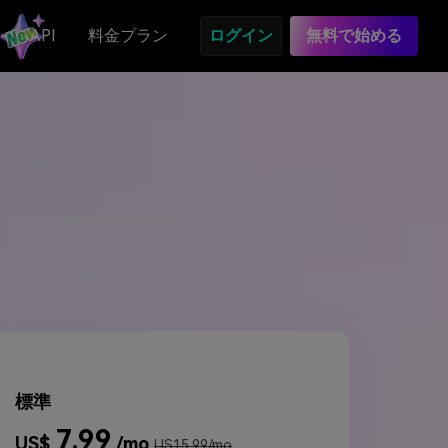
API
料金プラン
ログイン
無料で始める
標準
7.99
US$
/mo
US15.99/mo