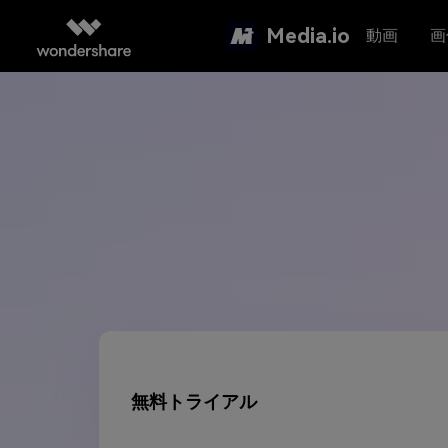
Media.io
動画
画
無料トライアル