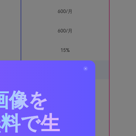
600/月
600/月
15%
画像を
ターボ
無料で生