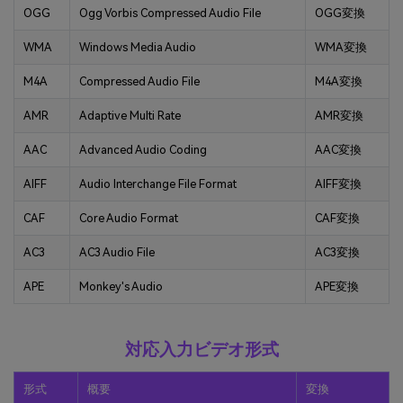
OGG
Ogg Vorbis Compressed Audio File
OGG変換
WMA
Windows Media Audio
WMA変換
M4A
Compressed Audio File
M4A変換
AMR
Adaptive Multi Rate
AMR変換
AAC
Advanced Audio Coding
AAC変換
AIFF
Audio Interchange File Format
AIFF変換
CAF
Core Audio Format
CAF変換
AC3
AC3 Audio File
AC3変換
APE
Monkey's Audio
APE変換
対応入力ビデオ形式
形式
概要
変換