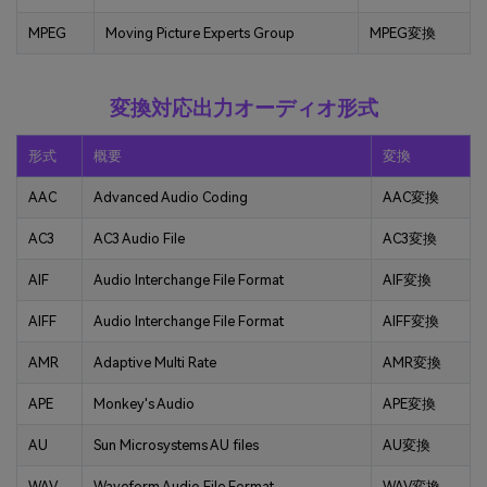
MPEG
Moving Picture Experts Group
MPEG変換
変換対応出力オーディオ形式
形式
概要
変換
AAC
Advanced Audio Coding
AAC変換
AC3
AC3 Audio File
AC3変換
AIF
Audio Interchange File Format
AIF変換
AIFF
Audio Interchange File Format
AIFF変換
AMR
Adaptive Multi Rate
AMR変換
APE
Monkey's Audio
APE変換
AU
Sun Microsystems AU files
AU変換
WAV
Waveform Audio File Format
WAV変換