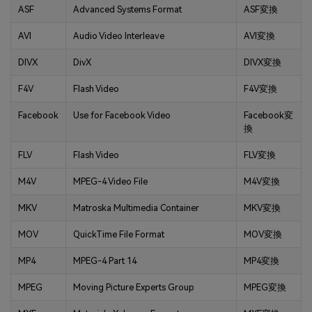
ASF
Advanced Systems Format
ASF変換
AVI
Audio Video Interleave
AVI変換
DIVX
DivX
DIVX変換
F4V
Flash Video
F4V変換
Facebook
Use for Facebook Video
Facebook変
換
FLV
Flash Video
FLV変換
M4V
MPEG-4 Video File
M4V変換
MKV
Matroska Multimedia Container
MKV変換
MOV
QuickTime File Format
MOV変換
MP4
MPEG-4 Part 14
MP4変換
MPEG
Moving Picture Experts Group
MPEG変換