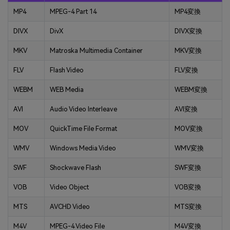
MP4
MPEG-4 Part 14
MP4変換
DIVX
DivX
DIVX変換
MKV
Matroska Multimedia Container
MKV変換
FLV
Flash Video
FLV変換
WEBM
WEB Media
WEBM変換
AVI
Audio Video Interleave
AVI変換
MOV
QuickTime File Format
MOV変換
WMV
Windows Media Video
WMV変換
SWF
Shockwave Flash
SWF変換
VOB
Video Object
VOB変換
MTS
AVCHD Video
MTS変換
M4V
MPEG-4 Video File
M4V変換