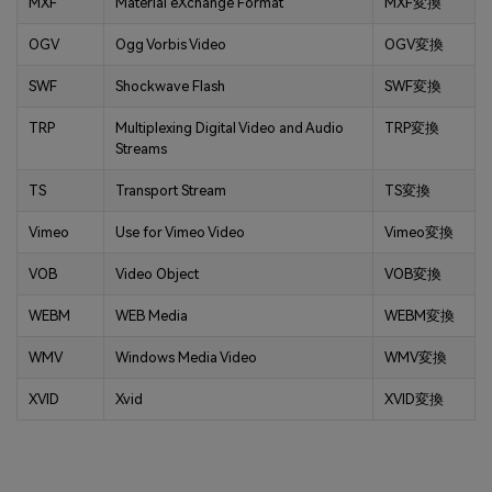
MXF
Material eXchange Format
MXF変換
OGV
Ogg Vorbis Video
OGV変換
SWF
Shockwave Flash
SWF変換
TRP
Multiplexing Digital Video and Audio
TRP変換
Streams
TS
Transport Stream
TS変換
Vimeo
Use for Vimeo Video
Vimeo変換
VOB
Video Object
VOB変換
WEBM
WEB Media
WEBM変換
WMV
Windows Media Video
WMV変換
XVID
Xvid
XVID変換