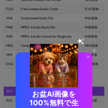
FLAC
Free Lossless Audio Codec
FLAC変換
M4A
Compressed Audio File
M4A変換
M4B
MPEG-4 Audio Book File
M4B変換
M4R
MPEG-4 Audio format for Ringtones
M4R変換
MKA
Compressed Audio File
MKA変換
MP3
MP3 Audio Format
MP3変換
OGG
Ogg Vorbis Compressed Audio File
OGG変換
圧縮対応出力オーディオ形式
形式
概要
圧縮
お盆AI画像を
100%無料で生
AAC
Advanced Audio Coding
AAC圧縮