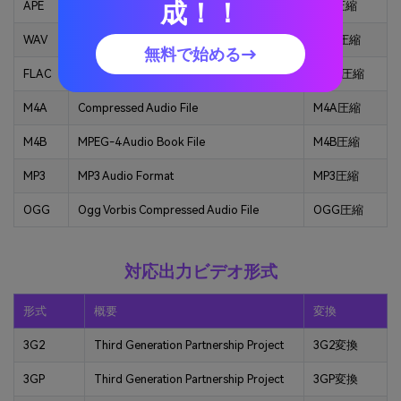
成！！
APE
Monkey's Audio
APE圧縮
WAV
Waveform Audio File Format
WAV圧縮
無料で始める→
FLAC
Free Lossless Audio Codec
FLAC圧縮
M4A
Compressed Audio File
M4A圧縮
M4B
MPEG-4 Audio Book File
M4B圧縮
MP3
MP3 Audio Format
MP3圧縮
OGG
Ogg Vorbis Compressed Audio File
OGG圧縮
対応出力ビデオ形式
形式
概要
変換
3G2
Third Generation Partnership Project
3G2変換
3GP
Third Generation Partnership Project
3GP変換