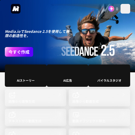
0
Media.ioでSeedance 2.5を使用して無
限の創造性を。
今すぐ作成
AIストーリー
AI広告
バイラルスタジオ
画像から画像生成
画像から動画生成
テキストから動画生成
動画オブジェクト除去