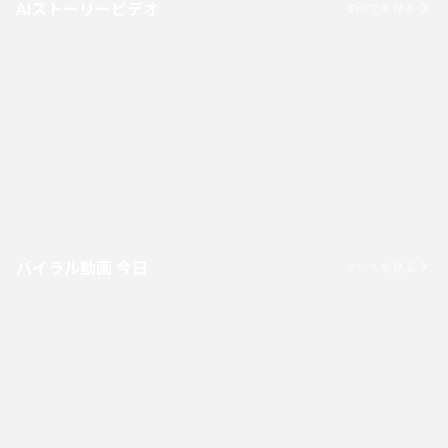
AIストーリービデオ
すべてを見る
バイラル動画 今日
すべてを見る