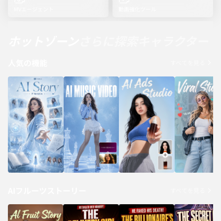
MVエージェント
動画強化ツール
ホットゾーン
さらに探索
キャラクター
人気の機能
すべてを見る
AIフルーツストーリー
すべてを見る