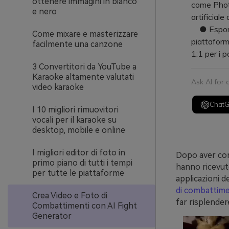
ottenere immagini in bianco
come Photo
e nero
artificial
● Esporta 
Come mixare e masterizzare
piattaform
facilmente una canzone
1:1 per i 
3 Convertitori da YouTube a
Karaoke altamente valutati
Ask AI for
video karaoke
Chat
I 10 migliori rimuovitori
vocali per il karaoke su
desktop, mobile e online
I migliori editor di foto in
Dopo aver con
primo piano di tutti i tempi
hanno ricevuto
per tutte le piattaforme
applicazioni d
di combattime
Crea Video e Foto di
far risplendere
Combattimenti con AI Fight
Generator