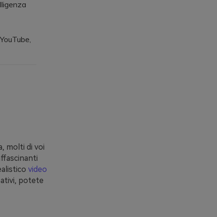
lligenza
 YouTube,
 molti di voi
ffascinanti
ealistico
video
ativi, potete