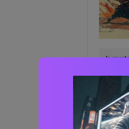
In questo
Che co
Come P
Creare
AI: Gu
Miglio
Condiv
Concl