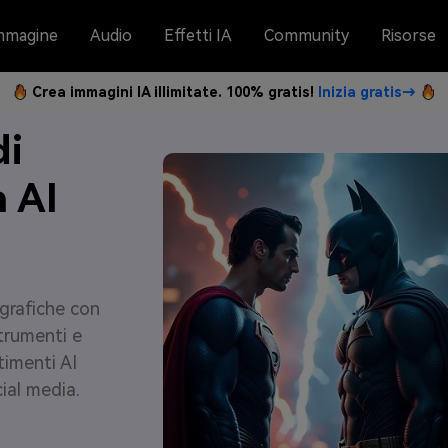
mmagine
Audio
Effetti IA
Community
Risorse
Crea immagini IA illimitate. 100% gratis!
Inizia gratis→
di
 AI
ografiche con
trumenti e
timenti AI
ial media.