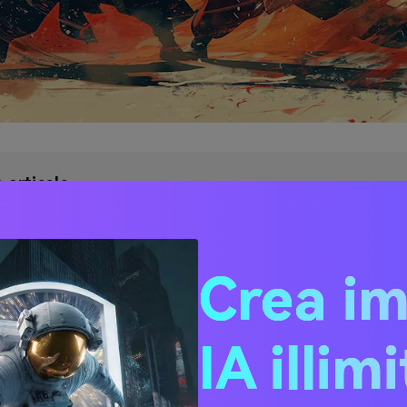
 articolo
s'è un Generatore di Combattimenti AI e Come Funziona?
reparare il tuo Video di Combattimento AI
Crea i
 un Combattimento tra Immagini con un Generatore di Comb
ida Passo Passo
rare il tuo Video di Combattimento AI per una Maggiore Coin
IA illim
idere il tuo Video di Combattimento AI sui Social Media
usione