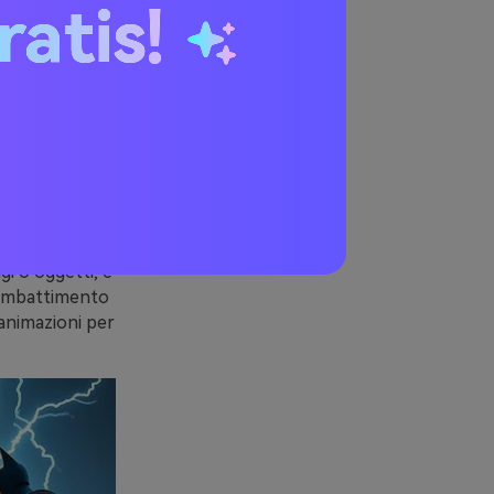
ratis!
ona?
a artificiale
che. Con i
i o oggetti, e
 combattimento
 animazioni per