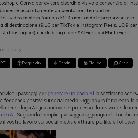
shop o Canva per evitare disordine visivo e consentire all'inte
e di inserire accuratamente ambientazioni tematiche.
il video finale in formato MP4 adattando le proporzioni alla
a di destinazione (9:16 per TikTok e Instagram Reels, 16:9 per
post di Instagram) e includi tag come #AIFight o #PhotoFight.
 a summary
GPT
Perplexity
Gemini
Claude
Grok
diviso i passaggi per
generare un bacio AI
la settimana scorsa,
 feedback positivi sui social media. Oggi approfondiremo le a
ella tecnologia AI guidandovi nel processo di creazione di un r
nto AI
. Seguendo semplici passaggi e aggiungendo tocchi cre
 il vostro lavoro sui social media e attirare più like e follower.