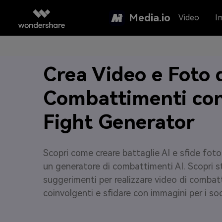
Media.io
Video
I
Crea Video e Foto 
Combattimenti con
Fight Generator
Scopri come creare battaglie AI e sfide fot
un generatore di combattimenti AI. Scopri s
suggerimenti per realizzare video di combat
coinvolgenti e sfidare con immagini per i soc