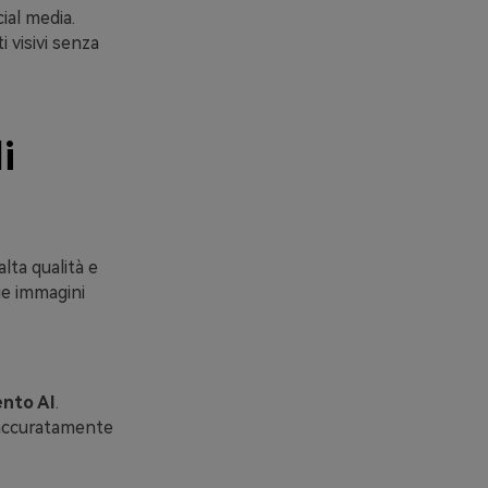
ial media.
 visivi senza
i
lta qualità e
tue immagini
ento AI
.
e accuratamente