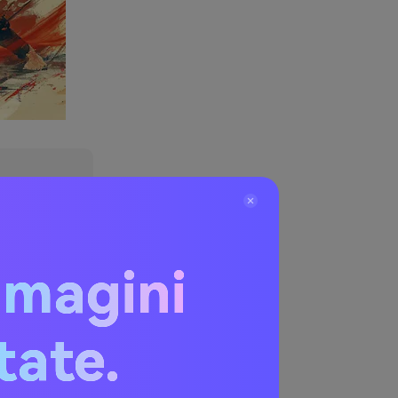
mmagini
attimenti
volgimento
itate.