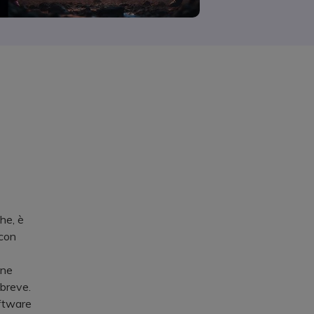
he, è
 con
ene
 breve.
oftware