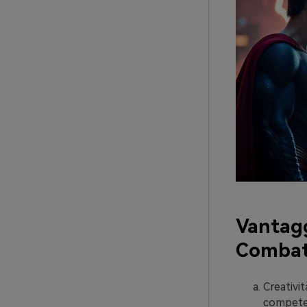
Vantagg
Combatt
Creativi
compete