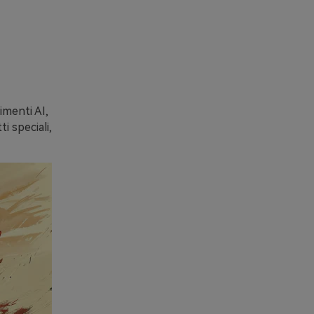
imenti AI,
i speciali,