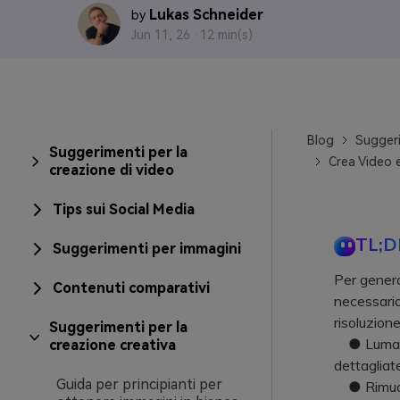
Lukas Schneider
by
Jun 11, 26 ·
12 min(s)
Blog
Suggeri
Suggerimenti per la
Crea Video 
creazione di video
Tips sui Social Media
TL;D
Suggerimenti per immagini
Per genera
Contenuti comparativi
necessario
risoluzion
Suggerimenti per la
● Lumalab
creazione creativa
dettagliat
Guida per principianti per
● Rimuovi 