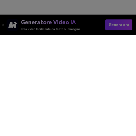
Generatore Video IA
Genera ora
Crea video facilmente da testo o immagini
Generatore Video AI
Generatore Immagini AI
Generatore Musica AI
Template e Filtri AI
Rimozione Watermark AI