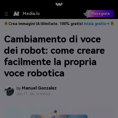
Media.io
Prova gratis
Crea immagini IA illimitate. 100% gratis!
Inizia gratis→
Cambiamento di voce
dei robot: come creare
facilmente la propria
voce robotica
Manuel Gonzalez
by
Jun 11, 26 ·
6 min(s)