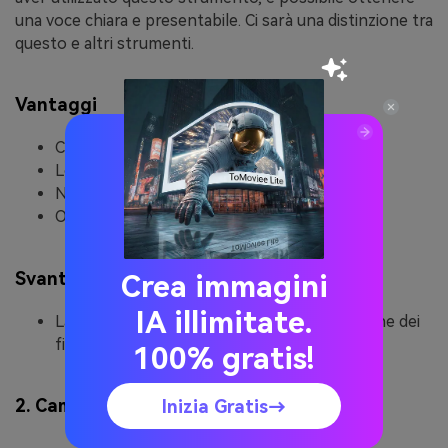
una voce chiara e presentabile. Ci sarà una distinzione tra
questo e altri strumenti.
Vantaggi
Cambia la voce in robotica senza sforzo.
Lo strumento è facile da usare.
Non richiede di scaricare nulla.
Offre sicurezza e protezione complete.
Svantaggi
Crea immagini
IA illimitate.
La versione gratuita ha un limite di dimensione dei
file.
100% gratis!
2. Cambiavoce Plus
Inizia Gratis→