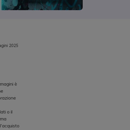
magini 2025
mmagini è
me
orazione
ti o il
, ma
l'acquisto