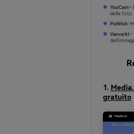
YouCam
– 
delle foto.
PicWish
-M
VanceAI
– 
dell'immagi
R
1.
Media.
gratuito