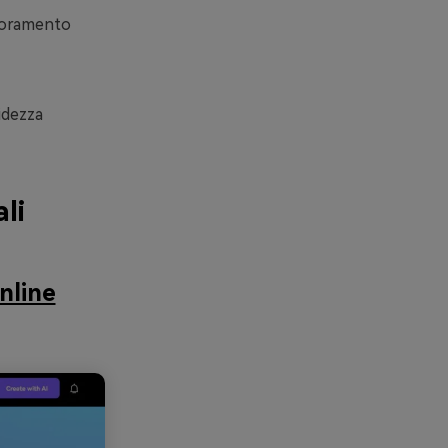
lioramento
idezza
li
nline