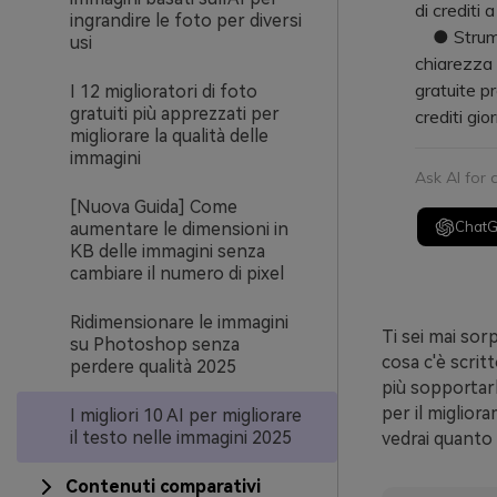
di crediti
ingrandire le foto per diversi
● Strument
usi
chiarezza 
gratuite pr
I 12 miglioratori di foto
gratuiti più apprezzati per
crediti gior
migliorare la qualità delle
immagini
Ask AI for
[Nuova Guida] Come
Chat
aumentare le dimensioni in
KB delle immagini senza
cambiare il numero di pixel
Ridimensionare le immagini
Ti sei mai sor
su Photoshop senza
cosa c'è scrit
perdere qualità 2025
più sopportarl
per il miglior
I migliori 10 AI per migliorare
il testo nelle immagini 2025
vedrai quanto s
Contenuti comparativi