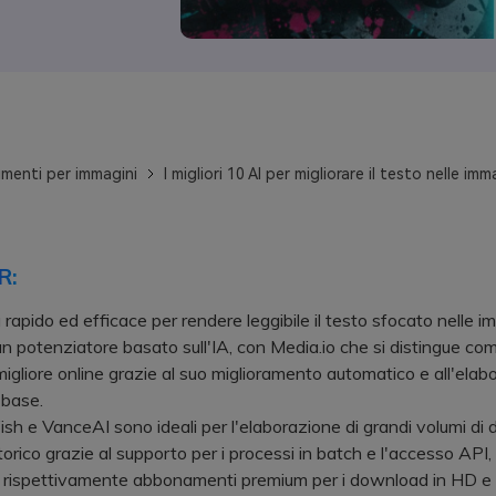
menti per immagini
I migliori 10 AI per migliorare il testo nelle im
R:
 rapido ed efficace per rendere leggibile il testo sfocato nelle i
 un potenziatore basato sull'IA, con Media.io che si distingue co
migliore online grazie al suo miglioramento automatico e all'elab
 base.
e VanceAI sono ideali per l'elaborazione di grandi volumi di da
torico grazie al supporto per i processi in batch e l'accesso API
 rispettivamente abbonamenti premium per i download in HD e 