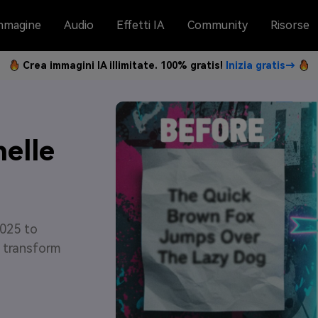
mmagine
Audio
Effetti IA
Community
Risorse
Crea immagini IA illimitate. 100% gratis!
Inizia gratis→
nelle
2025 to
o transform