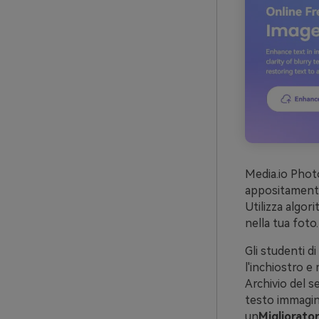
Media.io Photo
appositamente 
Utilizza algor
nella tua foto.
Gli studenti d
l'inchiostro e 
Archivio del s
testo immagin
un
Migliorator