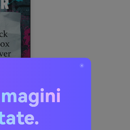
mmagini
itate.
ntelligenza
re le immagini