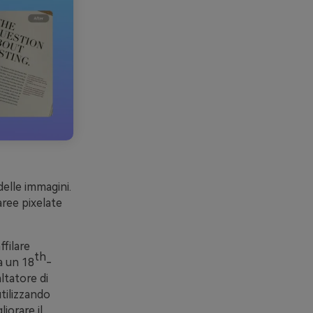
elle immagini.
aree pixelate
ffilare
th
da un 18
-
ltatore di
tilizzando
iorare il