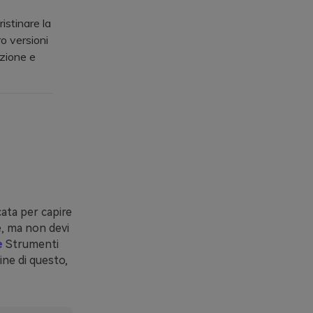
stinare la
ro versioni
azione e
cata per capire
e, ma non devi
e
Strumenti
ine di questo,