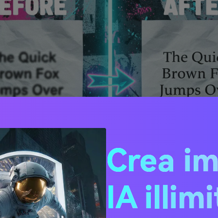
Crea i
IA illim
ido per sfocare o affilare i testi sulle immagini è sfruttare l'i
esti strumenti utilizzano l'intelligenza artificiale per scansiona
a chiarezza, rivelando testi precedentemente sfocati. I dieci