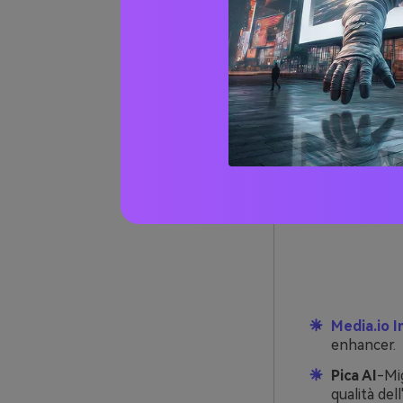
potenti
Miglio
appositamente 
Parte 
per im
2025
Media.io 
enhancer.
Pica AI
-Mig
qualità del