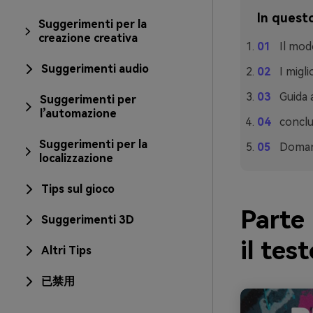
In questo
Suggerimenti per la
creazione creativa
Il mod
Suggerimenti audio
I migl
Guida 
Suggerimenti per
l’automazione
concl
Suggerimenti per la
Doman
localizzazione
Tips sul gioco
Parte 
Suggerimenti 3D
il tes
Altri Tips
已禁用