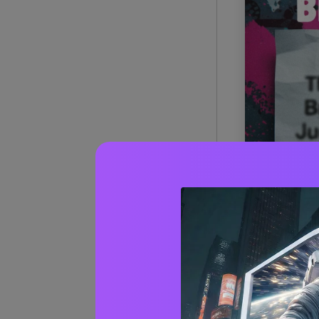
Il modo più rap
artificiale. Qu
e migliorare l