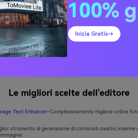
100% g
ratore di testo immagine
Gli strumenti elencati di seguito so
progettati per questo scopo, quindi leggi e vedi quale ti piace
Inizia Gratis→
2: I migliori miglioratori di
magini AI per foto più chi
Le migliori scelte dell'editore
Image Text Enhancer
-Complessivamente migliore online fot
lior strumento di generazione di contenuti creativi, insieme a
l'immagine.