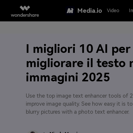
Media.io
Video
I
I migliori 10 AI per
migliorare il testo 
immagini 2025
Use the top image text enhancer tools of 
improve image quality. See how easy it is t
blurry pictures with a photo text enhancer.