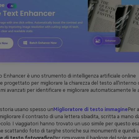
 Enhancer è uno strumento di intelligenza artificiale online
progettato per migliorare la chiarezza del testo all'interno d
itmi avanzati per identificare e migliorare automaticamente le 
i storia usano spesso un
Miglioratore di testo immagine
Per a
migliorare il contrasto di una lettera sbiadita, scritta a mano 
ecolo. I viaggiatori hanno trovato un uso simile per questo esa
e scattando foto di targhe storiche sui monumenti e quindi u
e di testo fotografico
Per rimuovere il bagliore del sole e migl