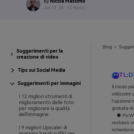
Nicola Massimo
by
Jun 11, 26 ·
13 min(s)
Blog
Suggeri
Suggerimenti per la
creazione di video
Tips sui Social Media
TL;D
Suggerimenti per immagini
Il modo più
utilizzare
I 12 migliori strumenti di
l'opzione 
miglioramento delle foto
gratuita di
per migliorare la qualità
dell'immagine
● PicWish 
restauro s
I 9 migliori Upscaler di
richiedono
immagini basati sull'AI per