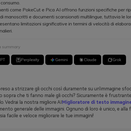
 a consumo.
i come PokeCut e Pica AI offrono funzioni specifiche per ripri
di manoscritti e documenti scansionati multilingue, tuttavia le lo
esentano limitazioni significative in termini di velocità di elabor
nalieri.
 a summary
GPT
Perplexity
Gemini
Claude
Grok
preso a strizzare gli occhi così duramente su un'immagine sfo
to sopra che ti fanno male gli occhi? Sicuramente è frustrant
o. Vedrai la nostra migliore AI
Miglioratore di testo immagin
amento generale delle immagini. Ognuno di loro è unico, e alla f
ia facile e veloce migliorare le tue immagini!