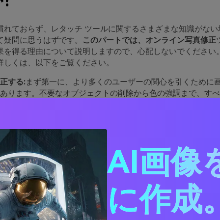
?
慣れておらず、レタッチ ツールに関するさまざまな知識がない
て疑問に思うはずです。
このパートでは、オンライン写真修正
果を得る理由について説明しますので、心配しないでください
詳しくは、以下をご覧ください。
正する:
まず第一に、より多くのユーザーの関心を引くために
あります。不要なオブジェクトの削除から色の強調まで、すべ
ています。したがって、優れた結果を得るには、まず写真を完
す。
改善:
ユーザーは審美的なコンテンツに惹かれます。このため
入できるツールを使用する必要があります。解像度を高めたり
AI画像
、写真をより美しくすることもできます。
好み
: ユーザーの中には、露出の高い写真を投稿するのが好き
露出が少ないのが好きな人もいます。写真編集ツールを使用す
ど、写真のあらゆる要素を個人の好みに応じてカスタマイズで
に作成。
目的:
個人的な好みについては妥協できますが、ビジネス写真
ん。なぜ？これらの写真は、ソーシャル メディア プラットフ
客を引き付ける上で重要な役割を果たします。したがって、完