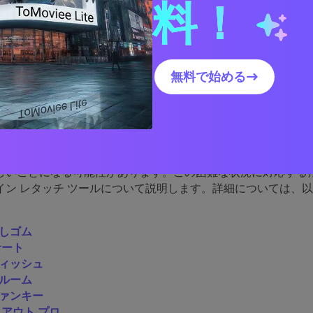
料！
です。
 2: 市場で最高のオンライ
無料で始める→
チ ツール 8 つ
真修正
ツールは写真を撮るのに非常に効果的です。会話を促進
クスペリエンスを提供できます。ただし、最適なレタッチ ツー
しいことになる可能性があります。この困難な状況に対応するた
イン レタッチ ツールについて説明します。詳細については、
消しゴム
サート
ウィッシュ
トルーム
ファンキー
トアウト.プロ