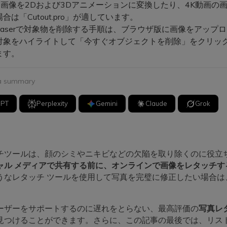
W画像を2Dおよび3Dアニメーションに変換したり、4K動画の
合は「Cutout.pro」が適しています。
Eraserで対象物を削除する手順は、ブラウザ版に画像をアップ
対象をハイライトして「今すぐオブジェクトを削除」をクリッ
ます。
 a summary
GPT
Perplexity
Gemini
Claude
Grok
チツールは、顔のシミやニキビなどの欠陥を取り除くのに役立
ャル メディアで共有する前に、オンラインで画像をレタッチす
うなレタッチ ツールを使用して写真を完璧に修正したい場合は
ーザーをサポートするのに遅れをとらない、最高評価の
写真レ
見つけることができます。さらに、この記事の最後では、リス