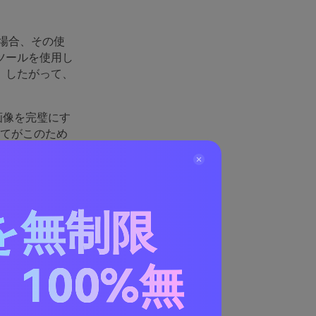
場合、その使
ツールを使用し
。したがって、
画像を完璧にす
てがこのため
璧にする必要
、生の画像に美
、色を補正し
を無制限
な人もいます。
ると、露出や
きます。
100%無
については妥協
ォームからより
璧なレタッチ