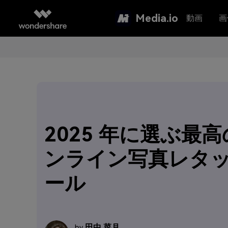
Media.io
動画
画
2025 年に選ぶ最
ンライン写真レタッ
ール
田中 菜月
by