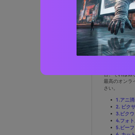
が不可欠
パート
レタッ
オンライン写
ユーザー エ
合、それは難
最高のオンラ
さい。
1.アニ
2. ピク
3.ピク
4.フォ
5.ビー
6. カッ