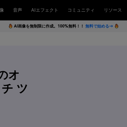
像
音声
AIエフェクト
コミュニティ
リソース
AI画像を無制限に作成。100%無料！！
無料で始める→
高のオ
チ ツ