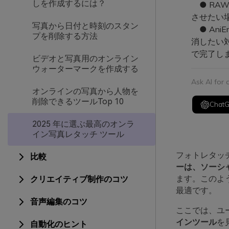
しを作成するには？
● RA
させたい場
写真から日付と時刻のスタン
● Ani
プを削除する方法
消したい
で完了し
ビデオと写真用のオンライン
ウォーターマークを作成する
Ask AI for
オンラインの写真から人物を
削除できるツールTop 10
Chat
2025 年に選ぶ最高のオンラ
イン写真レタッチ ツール
フォトレタッ
比較
ーは、ソーシ
ます。このよ
クリエイティブ制作のコツ
最適です。
音声編集のコツ
ここでは、ユ
インツール
を
自動化のヒント