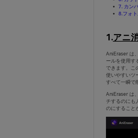
7. カン
8.フォ
1.
アニ
AniEraser 
ールを使用す
できます。こ
使いやすいツー
すべて一瞬で
AniEras
チするのにも人
のにすること