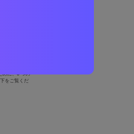
ン写真
し、最高の仮想
ルを知らない場
めに、8 つの
以下をご覧くだ