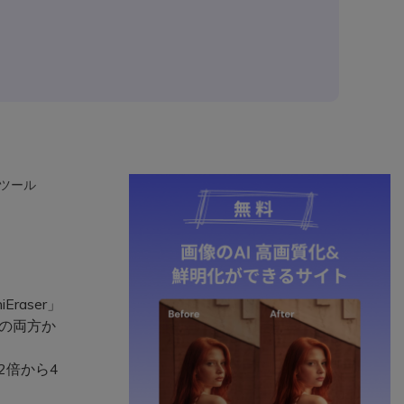
 ツール
aser」
画の両方か
2倍から4