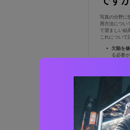
ですか
写真の分野に
用方法につい
て望ましい結
これについて
欠陥を修
る必要が
に含まれ
がありま
審美的な
しさを導
たりして
個人的な
一方で、
明るさな
ビジネス
できませ
多くの顧