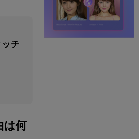
タッチ
由は何