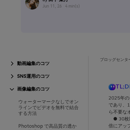
Jun 11, 26 ·
4 min(s)
ブロッグセンタ
動画編集のコツ
SNS運用のコツ
TL;D
画像編集のコツ
2025年
ウォーターマークなしでオン
であり、1
ラインでビデオを無料で結合
ら不要な
する方法
● 30
倍にアップ
Photoshop で高品質の透か