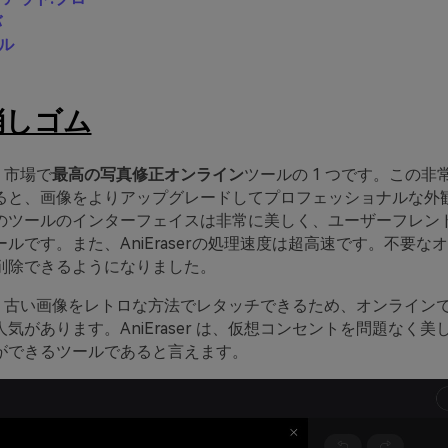
バ
トル
消しゴム
は、市場で
最高の写真修正オンライン
ツールの 1 つです。この非
ると、画像をよりアップグレードしてプロフェッショナルな外
のツールのインターフェイスは非常に美しく、ユーザーフレン
ルです。また、AniEraserの処理速度は超高速です。不要な
削除できるようになりました。
er は、古い画像をレトロな方法でレタッチできるため、オンライ
気があります。AniEraser は、仮想コンセントを問題なく
ができるツールであると言えます。