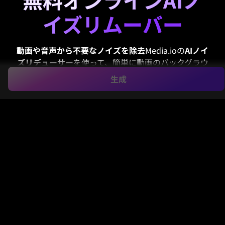
無料オンラインAIノ
イズリムーバー
動画や音声から不要なノイズを除去
Media.ioの
AIノイ
ズリデューサー
を使って、簡単に動画のバックグラウ
ンドノイズ、音声のヒスノイズ、雑音、ハム音、風、
生成
交通音などの気になる音を除去し、声を自然でクリア
に保ちます。ポッドキャスト、インタビュー、ミーテ
ィング、オンライン授業、ナレーション、ソーシャル
動画コンテンツに最適です。
音声/動画のバックグラウンドノイズを無
料で除去
サインアップ/ログインで無料クレジット取得。