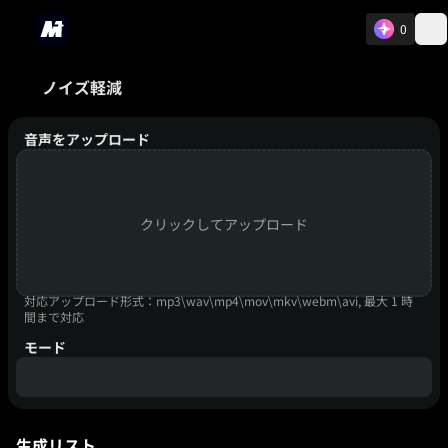
0
ノイズ軽減
音声をアップロード
クリックしてアップロード
対応アップロード形式：mp3\wav\mp4\mov\mkv\webm\avi, 最大 1 時
間まで対応
モード
生成リスト