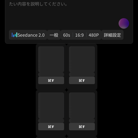
Seedance 2.0
一般
60s
16:9
480P
詳細設定
試す
試す
試す
試す