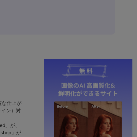
質な仕上が
ライン）対
ed」が、
hop」が