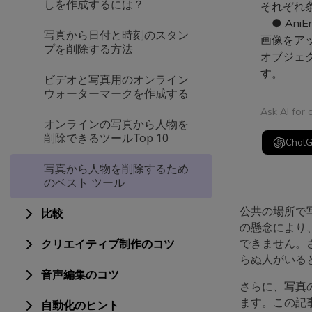
しを作成するには？
それぞれ
● Ani
写真から日付と時刻のスタン
画像をア
プを削除する方法
オブジェ
す。
ビデオと写真用のオンライン
ウォーターマークを作成する
Ask AI for
オンラインの写真から人物を
削除できるツールTop 10
Chat
写真から人物を削除するため
のベスト ツール
公共の場所で
比較
の懸念により
できません。
クリエイティブ制作のコツ
らぬ人がいる
音声編集のコツ
さらに、写真
ます。この記
自動化のヒント