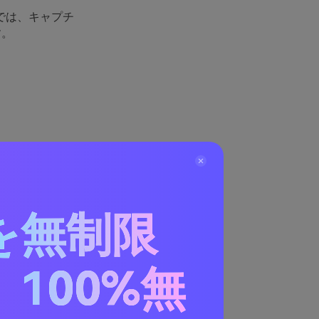
では、キャプチ
す。
を無制限
100%無
イル アプリで
ことができま