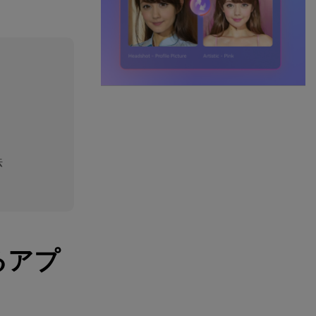
法
るアプ