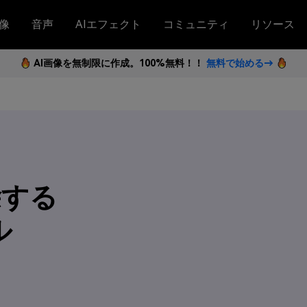
像
音声
AIエフェクト
コミュニティ
リソース
AI画像を無制限に作成。100%無料！！
無料で始める→
除する
ル