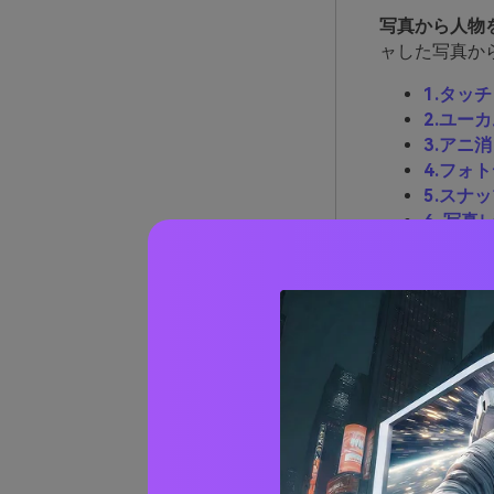
写真から人物
ャした写真か
1.タッ
2.ユー
3.アニ
4.フォ
5.スナ
6. 写
7. ライ
8. ピク
9.フォ
10.エ
1.タッ
TouchRe
す。このアプ