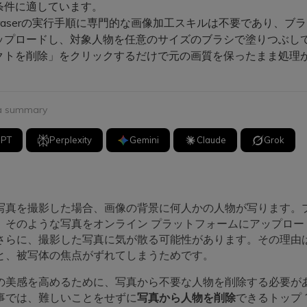
条件に適しています。
Eraserの実行手順に専門的な画像加工スキルは不要であり、ブ
ップロードし、対象人物を任意のサイズのブラシで塗りつぶし
クトを削除」をクリックするだけで元の画質を保ったまま処理
 a summary
GPT
Perplexity
Gemini
Claude
Grok
写真を撮影した場合、画像の背景に何人かの人物が写ります。
、そのような写真をオンライン プラットフォームにアップロー
さらに、撮影した写真に気が散る可能性があります。その理由
と、被写体の焦点がずれてしまうためです。
の美感を高めるために、写真から不要な人物を削除する必要が
事では、難しいことをせずに
写真から人物を削除
できるトップ 