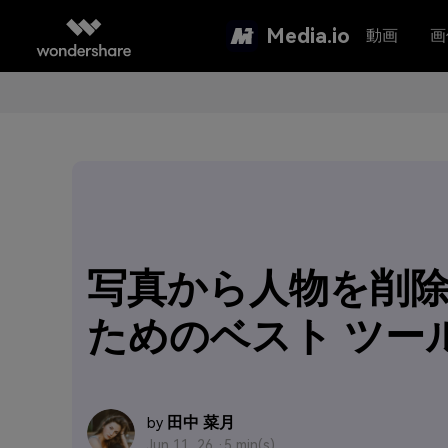
Media.io
動画
画
写真から人物を削
ためのベスト ツー
田中 菜月
by
Jun 11, 26 ·
5 min(s)