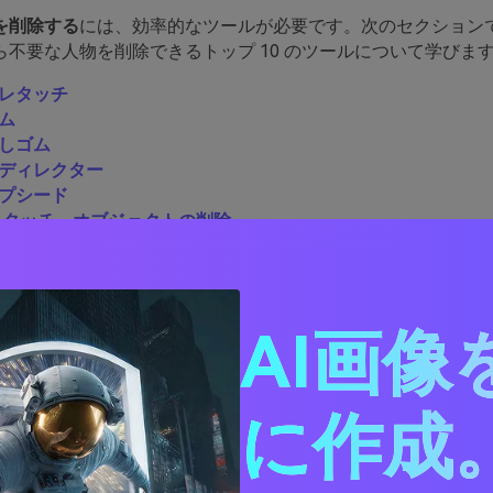
を削除する
には、効率的なツールが必要です。次のセクション
ら不要な人物を削除できるトップ 10 のツールについて学びま
チレタッチ
カム
消しゴム
トディレクター
ップシード
真レタッチ - オブジェクトの削除
トリープ
サート
トショップ
アブラシ
AI画像
チレタッチ
に作成。
touch は、画像から選択した人物を削除するのに役立つ強力なモバ
リを使用すると、不要な要素を削除して写真を完璧に仕上げる