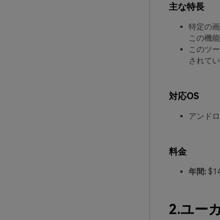
主な特長
特定の画
この機能
このツー
されてい
対応OS
アンドロイ
料金
年間:
$14
2.ユー