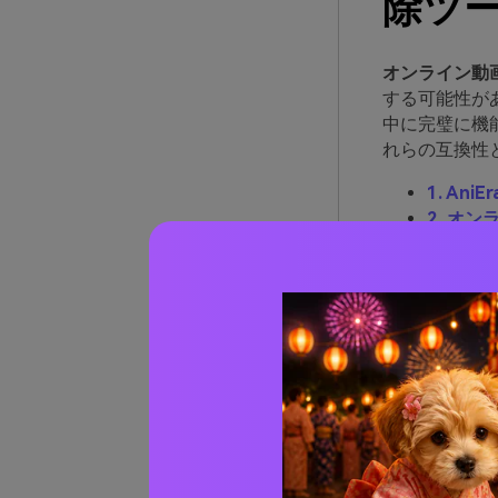
除ツー
オンライン動
する可能性が
中に完璧に機
れらの互換性
1. An
2. オ
3. カ
る
4. R
5. Hi
1.
Ani
ツール