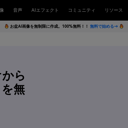
像
音声
AIエフェクト
コミュニティ
リソース
お盆AI画像を無制限に作成。100%無料！！
無料で始める→
オから
トを無