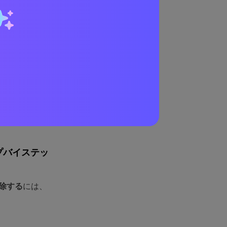
に削除します。
形式について心
さらに編集でき
ェクトを削除
オをカスタマイ
ジやビデオの品質
ました。厳格な
も、個人データ
せん。
プバイステッ
除する
には、