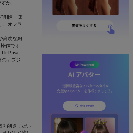
ですが、
ックで削除・ぼ
し、オンラ
。
の置換や高度な編
い操作でオ
itPaw
外のオブジ
物を削除したい
、それほど難し