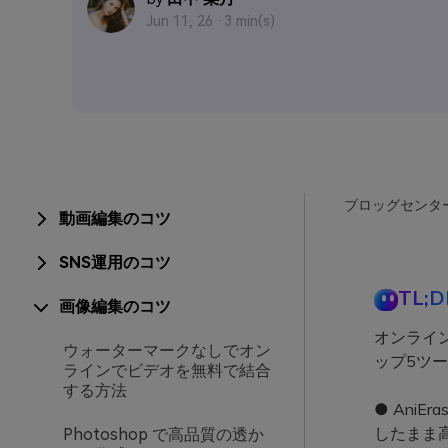
Jun 11, 26 ·
3 min(s)
ブロッグセンタ
動画編集のコツ
SNS運用のコツ
TL;D
画像編集のコツ
オンライ
ウォーターマークなしでオン
ップ5ツ
ラインでビデオを無料で結合
する方法
● Ani
したまま
Photoshop で高品質の透か