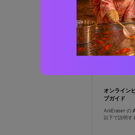
AI を活用し
指示があるま
配する必要は
ます。AniE
する
などの機
これに加えて
ズできます。し
を損なうこと
データ ポリ
が漏洩したり
オンライン
プガイド
AniEraser の
以下で説明す