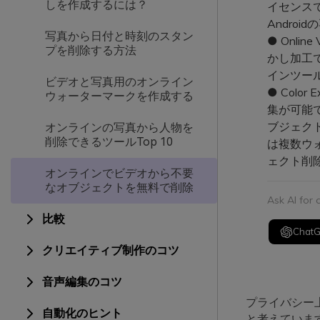
しを作成するには？
イセンスで
Andro
写真から日付と時刻のスタン
● Onli
プを削除する方法
かし加工
インツー
ビデオと写真用のオンライン
● Color
ウォーターマークを作成する
集が可能
ブジェク
オンラインの写真から人物を
削除できるツールTop 10
は複数ウ
ェクト削
オンラインでビデオから不要
なオブジェクトを無料で削除
Ask AI for
比較
Chat
クリエイティブ制作のコツ
音声編集のコツ
プライバシー
自動化のヒント
と考えていま