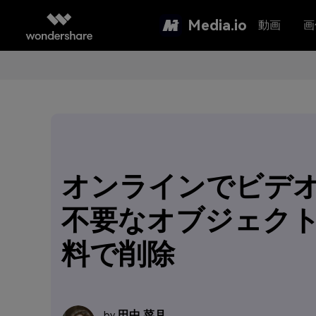
Media.io
動画
画
オンラインでビデ
不要なオブジェク
料で削除
田中 菜月
by