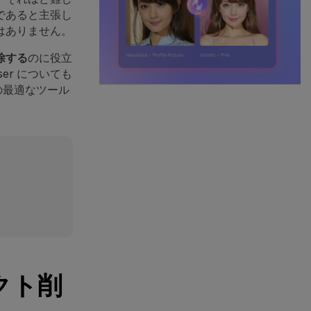
であると主張し
はありません。
除する
のに役立
er についても
めの最適なツール
クト削