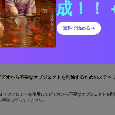
た AniEraser は、ビデオから望ましくないオブジェクトを完璧
成！！
で他のビデオ要素に干渉することはないため、ビデオの品質や
ありません。さらに、あらゆるサイズのビデオをサポートし、
raserの処理速度は超高速なので、オンラインで
ビデオからオブジ
能を専門的に実行できます。
無料で始める→
、オンラインバージョンもあるので、インストールせずにビデ
たがって、AniEraser を使用すると、デバイスのストレー
なく、ビデオ内の不要なオブジェクトを削除できるようになり
シーがあるため、オンライン バージョンを使用している場合で
、他のサードパーティ アプリと共有されたりすることはありま
ビデオから不要なオブジェクトを削除するためのステッ
AI テクノロジーを使用してビデオから不要なオブジェクトを削
る手順に従ってください。