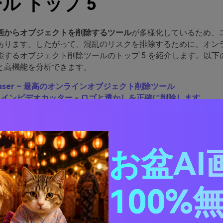
ル トップ 5
画からオブジェクトを削除するツール
が多様化しているため、
あります。したがって、混乱のリスクを排除するために、オン
能するオブジェクト削除ツールのトップ 5 を紹介します。以下
と高機能を分析できます。
iEraser – 最高のオンラインオブジェクト削除ツール
ンラインビデオカッター - ロゴと透かしを正確に削除します
ラー エキスパート - オブジェクトの削除についてエキスパート
unway - 不要なオブジェクトを削除するためのオンライン高度な
tPaw Watermark Remover - 最高のウォーターマーク除去ツール
お盆AI
Eraser - 最高のオンラインオブジ
100%