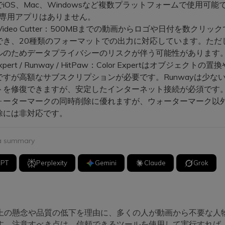
iOS、Mac、Windowsなど複数プラットフォームで使用可能
idの専用アプリはありません。
ne Video Cutter：500MBまでの動画からロゴや日付を数クリ
でき、20種類のフォーマットでの出力に対応しています。ただ
ルのためデータプライバシーのリスクが伴う可能性があります
 Expert / Runway / HitPaw：Color Expertはオブジェクト
ですが高額なサブスクリプションが必要です。Runwayは少な
トを修復できますが、安定したインターネット接続が必須です。H
ォーターマークの同時削除に優れますが、ウォーターマーク以
除には非対応です。
 a summary
GPT
Perplexity
Gemini
Claude
Grok
上の懸念や品質の低下を理由に、多くの人が動画から不要な人
す。注意すべき点は、信頼できるツールを使用して実行すれば