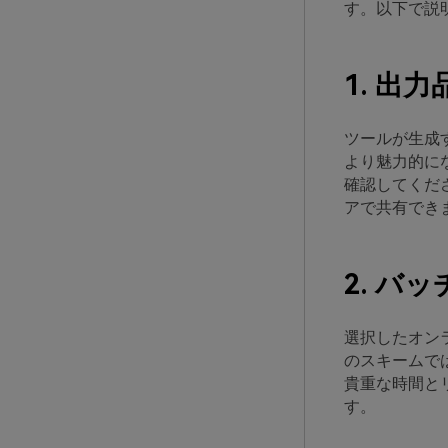
す。以下で説
1. 出力
ツールが生成
より魅力的に
確認してくだ
アで共有でき
2. バ
選択したオン
のスキームで
貴重な時間と
す。