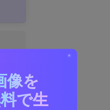
画像を
めの最良の
無料で生