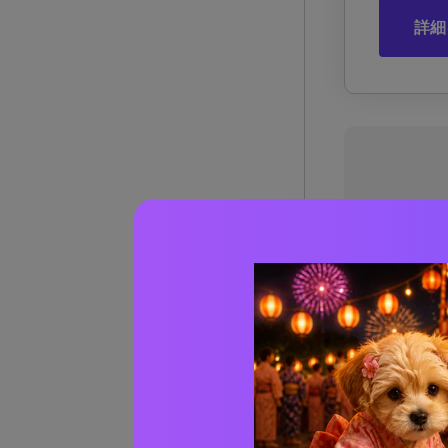
詳細
オン
パート
パート
ツール
AniE
Ap
Inpa
Ai