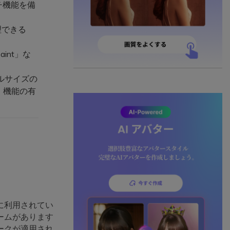
チ機能を備
理できる
int」な
ルサイズの
）機能の有
に利用されてい
ームがあります
ークが適用され