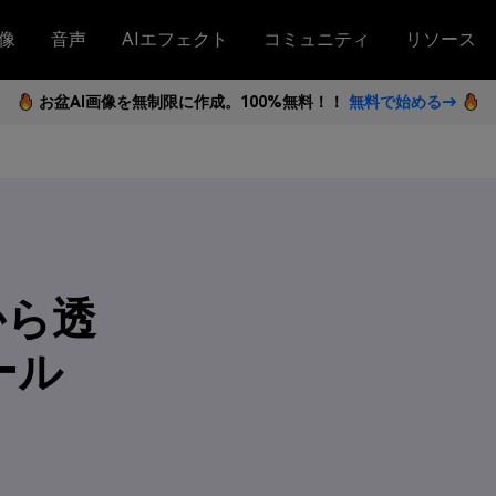
像
音声
AIエフェクト
コミュニティ
リソース
お盆AI画像を無制限に作成。100%無料！！
無料で始める→
から透
ール