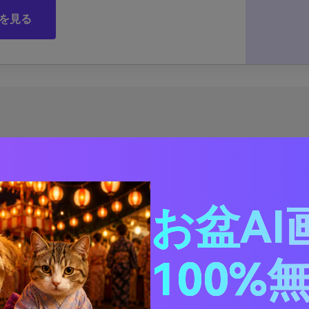
を見る
ライン透かし除去ツール
 1. 最適なオンライン透かし除去ツールを選択する方法
お盆AI
 2. 私がオススメするオンライン画像から透かしを除去するた
raser
100%
owersoftウォーターマークリムーバー
int
seesoft ウォーターマークリムーバー