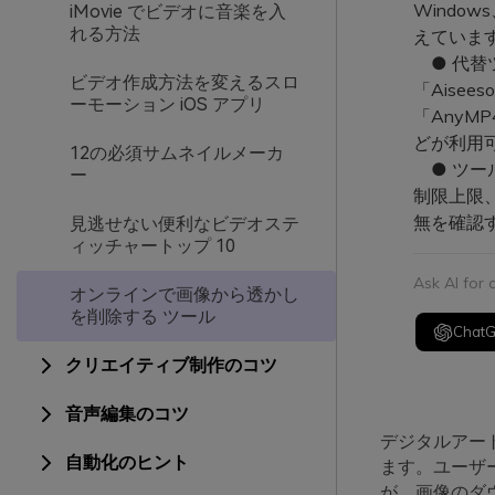
Windo
iMovie でビデオに音楽を入
れる方法
えていま
● 代替
ビデオ作成方法を変えるスロ
「Aise
ーモーション iOS アプリ
「AnyM
どが利用
12の必須サムネイルメーカ
● ツー
ー
制限上限
無を確認
見逃せない便利なビデオステ
ィッチャートップ 10
Ask AI for
オンラインで画像から透かし
を削除する ツール
Chat
クリエイティブ制作のコツ
音声編集のコツ
デジタルアー
自動化のヒント
ます。ユーザ
が、画像のダ