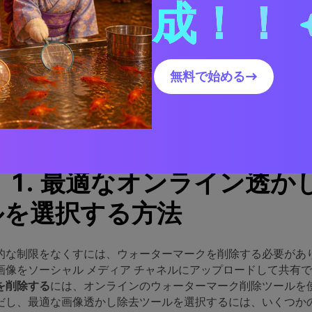
成！！
tPaw 画像透かし除去ツール
pard 画像透かし除去ツール
dmore ウォーターマークリムーバー
torウォーターマークリムーバー
無料で始める→
ermarkRemover.io
yMP4 ウォーターマーク除去ツール
 1. 最適なオンライン透か
ルを選択する方法
的な制限をなくすには、ウォーターマークを削除する必要があ
画像をソーシャル メディア チャネルにアップロードして共有
を削除する
には、オンラインのウォーターマーク削除ツールを
だし、最適な画像透かし除去ツールを選択するには、いくつか