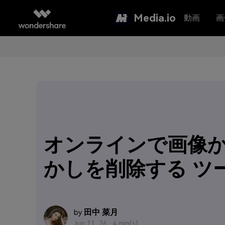
Media.io
動画
画
オンラインで画像
かしを削除する ツ
田中 菜月
by
Jun 11, 26 ·
4 min(s)