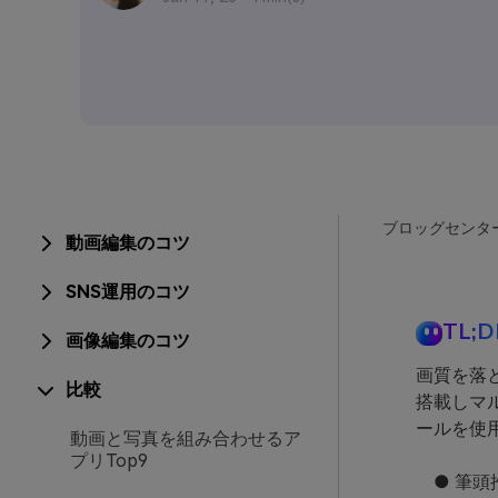
ブロッグセンタ
動画編集のコツ
SNS運用のコツ
TL;D
画像編集のコツ
画質を落
比較
搭載しマル
ールを使
動画と写真を組み合わせるア
プリTop9
● 筆頭推