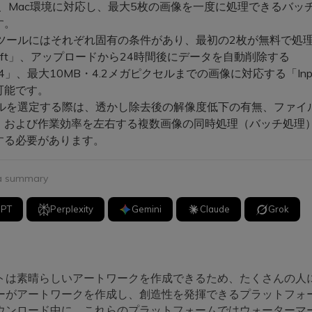
ws、Mac環境に対応し、最大5枚の画像を一度に処理できるバッ
す。
ツールにはそれぞれ固有の条件があり、最初の2枚が無料で処
esoft」、アップロードから24時間後にデータを自動削除する
P4」、最大10MB・4.2メガピクセルまでの画像に対応する「Inpa
可能です。
ルを選定する際は、透かし除去後の解像度低下の有無、ファイ
、および作業効率を左右する複数画像の同時処理（バッチ処理
する必要があります。
 a summary
GPT
Perplexity
Gemini
Claude
Grok
トは素晴らしいアートワークを作成できるため、たくさんの人
ーがアートワークを作成し、創造性を発揮できるプラットフォ
ウンロード中に、これらのプラットフォームではウォーターマ