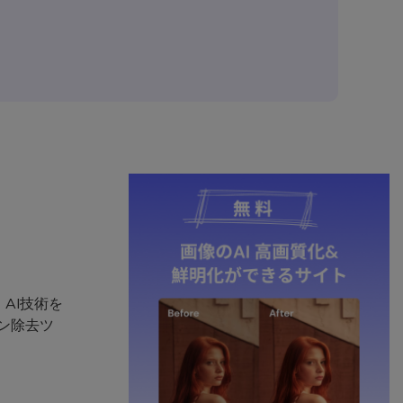
AI技術を
イン除去ツ
、