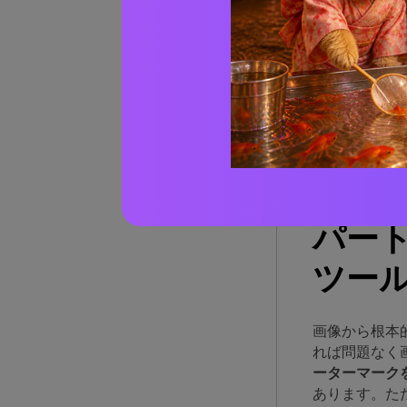
Hi
Ti
Vi
Fo
Wat
An
パート
ツー
画像から根本
れば問題なく
ーターマーク
あります。た