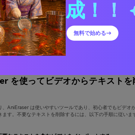
成！！
raser は常にユーザーのニーズを自社のニーズよりも優先します。
すると、その 1 つのライセンスをすべてのプラットフォーム
ルを使用すると、複数の不要なテキスト、オブジェクト、人物
無料で始める→
に削除できます。したがって、時間と労力を簡単に節約できま
なうことなく不要なオブジェクトを消去できるのがこのツール
高解像度を維持しながら、必要なものをすべて消去できるよう
raser を使ってビデオからテキスト
、AniEraser は使いやすいツールであり、初心者でもビデ
きます。不要なテキストを削除するには、以下の手順に従いま