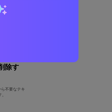
1 つのライセン
で使用できま
、その他のも
す。
の特徴です。
になりまし
を削除す
オから不要なテキ
す。