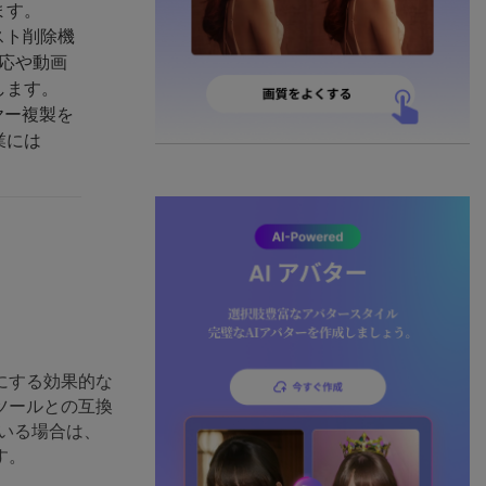
ます。
テキスト削除機
対応や動画
します。
イヤー複製を
業には
にする効果的な
ツールとの互換
ている場合は、
す。