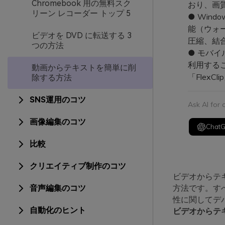
Chromebook 用の無料スク
おり、画
リーン レコーダー トップ 5
● Wind
能（ウォ
ビデオを DVD に転送する 3
圧縮、結
つの方法
● モバイル
利用する
動画からテキストを簡単に削
「Flex
除する方法
SNS運用のコツ
Ask AI for
画像編集のコツ
Chat
比較
クリエイティブ制作のコツ
ビデオからテ
音声編集のコツ
方法です。す
性に関してデバ
自動化のヒント
ビデオからテ