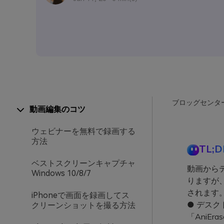
ブロッグセンタ
動画編集のコツ
ウェビナーを無料で録画する
方法
TL;D
ベストスクリーンキャプチャ
動画から
Windows 10/8/7
りますが、
されます
iPhoneで画面を録画してス
● デスク
クリーンショットを撮る方法
「AniE