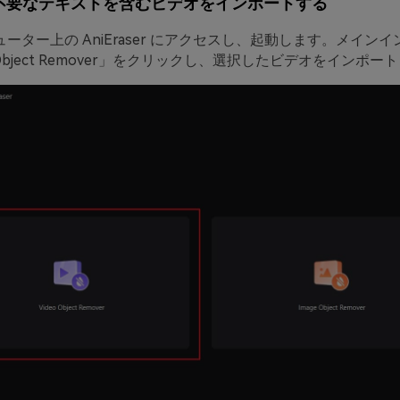
 不要なテキストを含むビデオをインポートする
ーター上の AniEraser にアクセスし、起動します。メイン
 Object Remover」をクリックし、選択したビデオをインポー