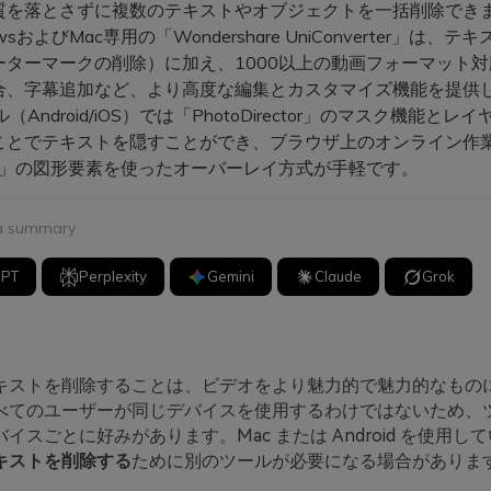
質を落とさずに複数のテキストやオブジェクトを一括削除でき
owsおよびMac専用の「Wondershare UniConverter」は、
ーターマークの削除）に加え、1000以上の動画フォーマット
合、字幕追加など、より高度な編集とカスタマイズ機能を提供
（Android/iOS）では「PhotoDirector」のマスク機能とレ
ことでテキストを隠すことができ、ブラウザ上のオンライン作
Clip」の図形要素を使ったオーバーレイ方式が手軽です。
 a summary
GPT
Perplexity
Gemini
Claude
Grok
キストを削除することは、ビデオをより魅力的で魅力的なもの
べてのユーザーが同じデバイスを使用するわけではないため、
イスごとに好みがあります。Mac または Android を使用し
キストを削除する
ために別のツールが必要になる場合がありま