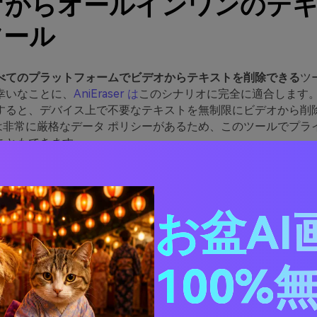
オからオールインワンのテ
ツール
べてのプラットフォームでビデオからテキストを削除できる
ツ
幸いなことに、
AniEraser は
このシナリオに完全に適合します
すると、デバイス上で不要なテキストを無制限にビデオから削
er には非常に厳格なデータ ポリシーがあるため、このツールでプラ
こともできます。
知能を搭載しているため、予想を超える正確な修正が行われる
ルには革新的なツールがすべて含まれており、プロの使用にも
スを犠牲にしたくない場合は、オンライン バージョンを使用す
お盆AI
ndows、Mac、iOS、オンライン。
100%
ある AniEraser の主な機能