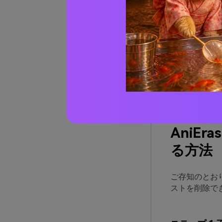
AniE
スを購入
す。
このツー
のを一度
品質を損
ビデオの
た。
AniE
る方法
ご存知のとおり
ストを削除で