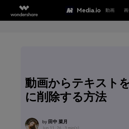
Media.io
動画
画
動画からテキスト
に削除する方法
田中 菜月
by
Jun 11, 26 ·
3 min(s)