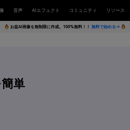
像
音声
AIエフェクト
コミュニティ
リソース
お盆AI画像を無制限に作成。100%無料！！
無料で始める→
を簡単