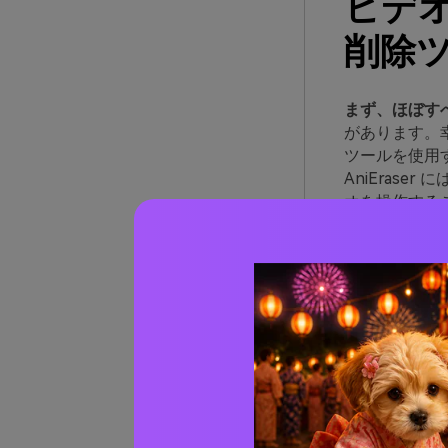
ビデ
削除
まず、ほぼす
があります。
ツールを使用
AniEras
オを操作する
さらに、人工
す。このツー
イスのスペー
ます。
利用可能:
Wi
説得力の