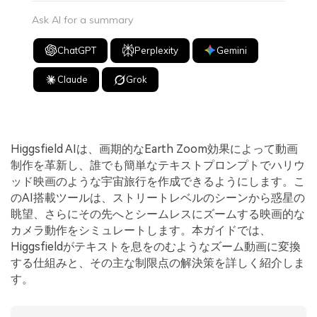
Ask AI for a summary
ChatGPT
Perplexity
Gemini
Claude
Grok
Higgsfield AIは、画期的なEarth Zoom効果によって動画
制作を革新し、誰でも簡単なテキストプロンプトでハリウ
ッド映画のような宇宙旅行を作成できるようにします。こ
のAI搭載ツールは、ストリートレベルのシーンから惑星の
眺望、さらにその先へとシームレスにズームする映画的な
カメラ動作をシミュレートします。本ガイドでは、
Higgsfieldがテキストを息をのむようなズーム動画に変換
する仕組みと、その主な制限点の解決策を詳しく紹介しま
す。