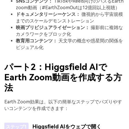
SNSコンテンツ：
TikTokやReels向けのバズるEarth
zoom動画（#EarthZoomOutは12億回以上視聴）
ドキュメンタリーシーケンス：
微視的から宇宙規模
までのスケールデモンストレーション
映画プリビジュアライゼーション：
撮影前に複雑な
カメラワークをブロック化
教育用コンテンツ：
天文学の概念や惑星間の関係を
ビジュアル化
パート2：Higgsfield AIで
Earth Zoom動画を作成する方
法
Earth Zoom効果は、以下の簡単なステップでバズりやす
いコンテンツを作成できます：
Higgsfield AIをウェブで開く
ステップ1