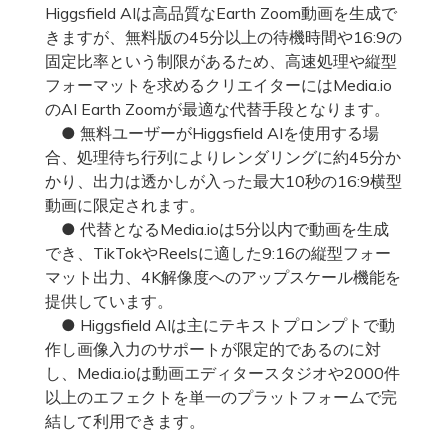
Higgsfield AIは高品質なEarth Zoom動画を生成で
きますが、無料版の45分以上の待機時間や16:9の
固定比率という制限があるため、高速処理や縦型
フォーマットを求めるクリエイターにはMedia.io
のAI Earth Zoomが最適な代替手段となります。
● 無料ユーザーがHiggsfield AIを使用する場
合、処理待ち行列によりレンダリングに約45分か
かり、出力は透かしが入った最大10秒の16:9横型
動画に限定されます。
● 代替となるMedia.ioは5分以内で動画を生成
でき、TikTokやReelsに適した9:16の縦型フォー
マット出力、4K解像度へのアップスケール機能を
提供しています。
● Higgsfield AIは主にテキストプロンプトで動
作し画像入力のサポートが限定的であるのに対
し、Media.ioは動画エディタースタジオや2000件
以上のエフェクトを単一のプラットフォームで完
結して利用できます。