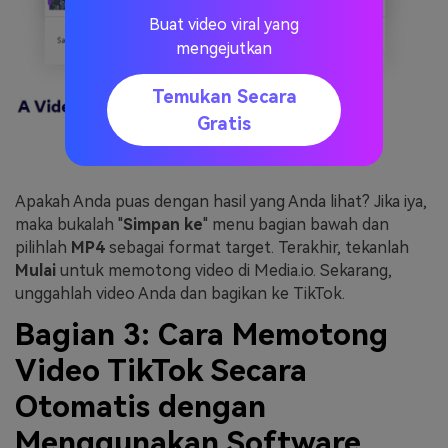
Buat video viral yang
mengejutkan
Temukan Secara
Gratis
Apakah Anda puas dengan hasil yang Anda lihat? Jika iya,
maka bukalah "
Simpan ke
" menu bagian bawah dan
pilihlah
MP4
sebagai format target. Terakhir, tekanlah
Mulai
untuk memotong video di Media.io. Sekarang,
unggahlah video Anda dan bagikan ke TikTok.
Bagian 3: Cara Memotong
Video TikTok Secara
Otomatis dengan
Menggunakan Software