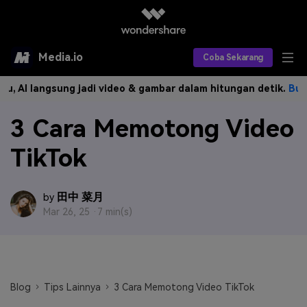
Media.io
Coba Sekarang
langsung jadi video & gambar dalam hitungan detik.
Buat Sekar
Alat AI
3 Cara Memotong Video
Produk AI
AI Video
TikTok
Efek AI
AI Gambar
Asisten Video AI
AI Audio
Sumber Daya
Editor Video AI
Efek Video
田中 菜月
by
Mar 26, 25 ·
7 min(s)
Editor Gambar AI
Harga
Efek Foto
Model AI yang Didukung
Editor Audio AI
TOP
Veo3
Panduan Pengguna
Apa yang Baru
Find More Solutions >>
Blog
Tips Lainnya
3 Cara Memotong Video TikTok