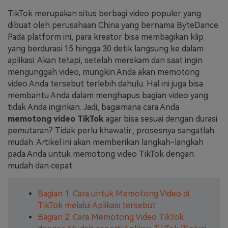
TikTok merupakan situs berbagi video populer yang
Masuk
FAQs
Hubungi Kami
dibuat oleh perusahaan China yang bernama ByteDance.
Pada platform ini, para kreator bisa membagikan klip
Berkreasi dengan AI
yang berdurasi 15 hingga 30 detik langsung ke dalam
Tips & Tutorial AI
aplikasi. Akan tetapi, setelah merekam dan saat ingin
mengunggah video, mungkin Anda akan memotong
Postingan Terbaru
video Anda tersebut terlebih dahulu. Hal ini juga bisa
membantu Anda dalam menghapus bagian video yang
Jelajahi Lebih Banyak >>
tidak Anda inginkan. Jadi, bagaimana cara Anda
memotong video TikTok
agar bisa sesuai dengan durasi
pemutaran? Tidak perlu khawatir; prosesnya sangatlah
mudah. Artikel ini akan memberikan langkah-langkah
pada Anda untuk memotong video TikTok dengan
mudah dan cepat.
Bagian 1. Cara untuk Memotong Video di
TikTok melalui Aplikasi tersebut
Bagian 2. Cara Memotong Video TikTok