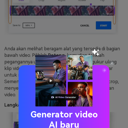
Anda akan melihat beragam alat yang tersedia di bagian
bawah video. Pilihlah
Potong
, kemudian tariklah
pegangannya untuk menghapus dan mengukur ulang
klip video Anda. Selain itu, gunakanlah tombol putar
untuk memilih bagian video yang akan di potong.
Sementara itu, Anda akan melihat opsi untuk me-crop,
menyesuaikan efek, merotasi, dan juga membalikkan
video.
Langkah 4. Simpan video.
Generator video
AI baru