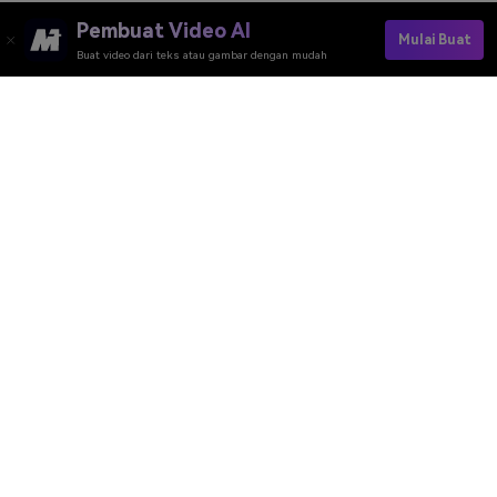
Pembuat Video AI
Mulai Buat
Buat video dari teks atau gambar dengan mudah
Convert Image To Minecraft Skin
Peringkat Kualitas Alat Online Media.io：
4.7 (162.357 Suara)
Pembuat Video AI
Pembuat Gambar AI
Pembuat Musik AI