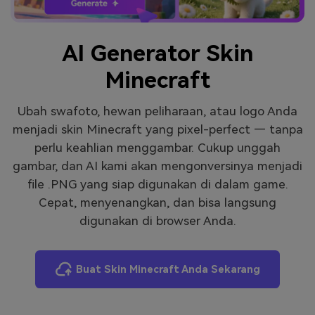
Masuk
FAQs
Hubungi Kami
AI Generator Skin
Berkreasi dengan AI
Minecraft
Tips & Tutorial AI
Postingan Terbaru
Ubah swafoto, hewan peliharaan, atau logo Anda
menjadi skin Minecraft yang pixel-perfect — tanpa
Jelajahi Lebih Banyak >>
perlu keahlian menggambar. Cukup unggah
gambar, dan AI kami akan mengonversinya menjadi
file .PNG yang siap digunakan di dalam game.
Cepat, menyenangkan, dan bisa langsung
digunakan di browser Anda.
Buat Skin Minecraft Anda Sekarang