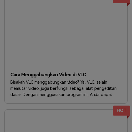
Masuk
FAQs
Hubungi Kami
Berkreasi dengan AI
Tips & Tutorial AI
Postingan Terbaru
Jelajahi Lebih Banyak >>
Cara Menggabungkan Video di VLC
Bisakah VLC menggabungkan video? Ya, VLC, selain
memutar video, juga berfungsi sebagai alat pengeditan
dasar. Dengan menggunakan program ini, Anda dapat
menggabungkan video, menggabungkan video dengan
audio, menambahkan subtitle, dan lainnya.
HOT