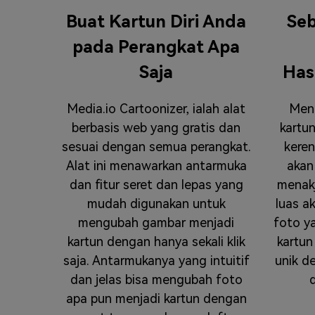
Buat Kartun Diri Anda
Seb
pada Perangkat Apa
Saja
Has
Media.io Cartoonizer, ialah alat
Men
berbasis web yang gratis dan
kartu
sesuai dengan semua perangkat.
keren
Alat ini menawarkan antarmuka
akan
dan fitur seret dan lepas yang
menakj
mudah digunakan untuk
luas 
mengubah gambar menjadi
foto y
kartun dengan hanya sekali klik
kartu
saja. Antarmukanya yang intuitif
unik d
dan jelas bisa mengubah foto
d
apa pun menjadi kartun dengan