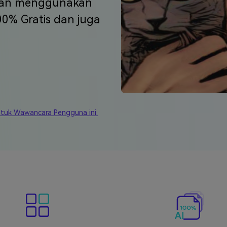
J
engan menggunakan
Vidu
Pixverse
Hailuo
Runway
100% Gratis dan juga
Find More Soluti
ntuk Wawancara Pengguna ini.