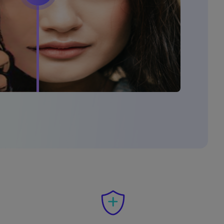
elajahi Lebih Banyak >>
ons >>