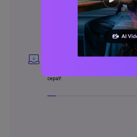
cukup menunggu teknologi AI Media.io
mengubah foto Anda menjadi Kartun se
Anda hanya membutuhkan sekali klik u
mendapatkan hasilnya!
Langkah 3. Download Hasil gambar A
Sekarang Anda bisa mengklik tombol
D
mendapatkan hasil gambar Anda. Sang
cepat!