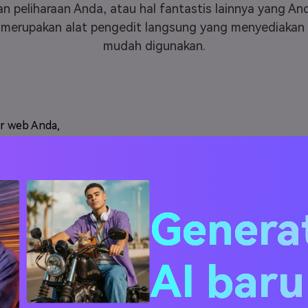
wan peliharaan Anda, atau hal fantastis lainnya yang A
merupakan alat pengedit langsung yang menyediakan l
mudah digunakan.
er web Anda,
, ataupun
uk mengeklik
file lokal
o selfie Anda
Genera
AI bar
oses
, Anda