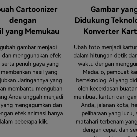
uah Cartoonizer
Gambar yan
dengan
Didukung Teknolo
il yang Memukau
Konverter Kar
gubah gambar menjadi
Ubah foto menjadi kartu
n dan menggunakan efek
dalam hitungan detik da
 serta penuh gaya yang
waktu dengan menggu
 memberikan hasil yang
Media.io, pembuat ka
ubkan. Jaringannya yang
berteknologi AI yang di
akan membantu mengubah
oleh kecerdasan buatan
ang Anda unggah menjadi
membuat kartun dari gamb
n yang mengagumkan dan
Anda, jalanan kota, 
engan efek animasi hanya
peliharaan yang lucu,
alam beberapa klik.
matahari terbenam yang
dengan cepat dan se