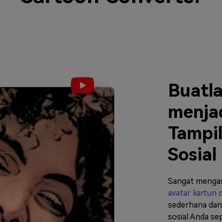
Buatla
menja
Tampil
Sosial
Sangat menga
avatar kartun d
sederhana dan 
sosial Anda sep