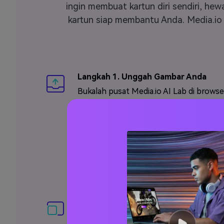
ingin membuat kartun diri sendiri, he
kartun siap membantu Anda. Media.io 
Langkah 1. Unggah Gambar Anda
Bukalah pusat Media.io AI Lab di brows
baik itu Google Chrome, Safari, Firefox
Microsoft Edge. Anda bisa memilih unt
tombol Tambah Foto untuk mengunggah 
Anda atau cukup seret dan letakkan fot
pada timeline.
Langkah 2. Mulai Memproses
Setelah mengklik tombol
Mulai Mempr