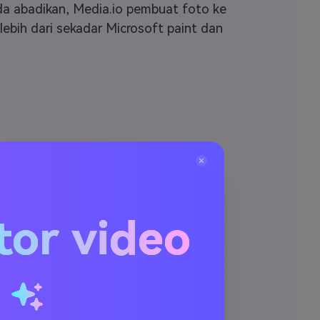
nda abadikan, Media.io pembuat foto ke
ebih dari sekadar Microsoft paint dan
tor video
u