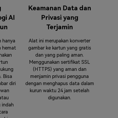
g
Keamanan Data dan
gi AI
Privasi yang
tun
Terjamin
n hanya
Alat ini merupakan konverter
n hemat
gambar ke kartun yang gratis
nakan
dan yang paling aman.
rtun
Menggunakan sertifikat SSL
dukung
(HTTPS) yang aman dan
. Bisa
menjamin privasi pengguna
ar diri
dengan menghapus data dalam
hewan
kurun waktu 24 jam setelah
 atau
digunakan.
 indah
cara