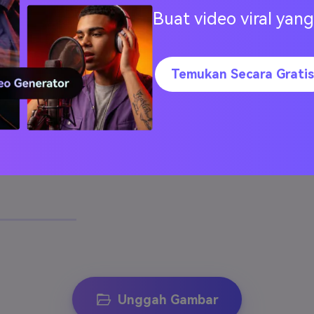
 untuk
Buat video viral ya
cara otomatis.
ntuk
Temukan Secara Gratis
nda
ownload
untuk
at mudah dan
Unggah Gambar