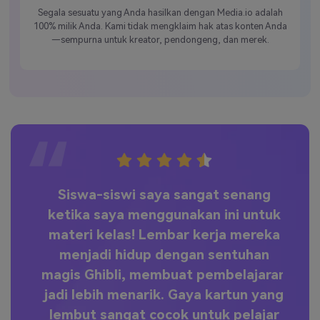
Segala sesuatu yang Anda hasilkan dengan Media.io adalah
100% milik Anda. Kami tidak mengklaim hak atas konten Anda
—sempurna untuk kreator, pendongeng, dan merek.
nan
Siswa-siswi saya sangat senang
Se
ah
ketika saya menggunakan ini untuk
t
gan
materi kelas! Lembar kerja mereka
k
 3x
menjadi hidup dengan sentuhan
a
magis Ghibli, membuat pembelajaran
n
jadi lebih menarik. Gaya kartun yang
lembut sangat cocok untuk pelajar
b