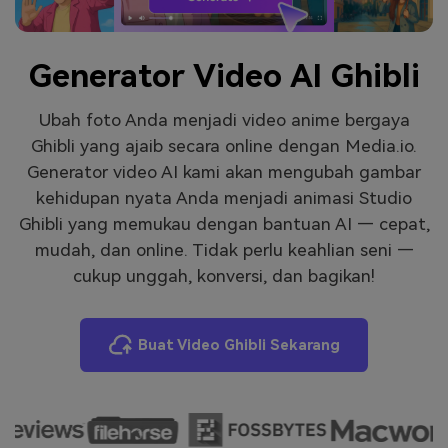
Masuk
FAQs
Hubungi Kami
Generator Video AI Ghibli
Berkreasi dengan AI
Tips & Tutorial AI
Ubah foto Anda menjadi video anime bergaya
Ghibli yang ajaib secara online dengan Media.io.
Postingan Terbaru
Generator video AI kami akan mengubah gambar
Jelajahi Lebih Banyak >>
kehidupan nyata Anda menjadi animasi Studio
Ghibli yang memukau dengan bantuan AI — cepat,
mudah, dan online. Tidak perlu keahlian seni —
cukup unggah, konversi, dan bagikan!
Buat Video Ghibli Sekarang