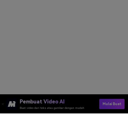
Pembuat Video AI
Mulai Buat
Buat video dari teks atau gambar dengan mudah
Convert Video To Ghibli