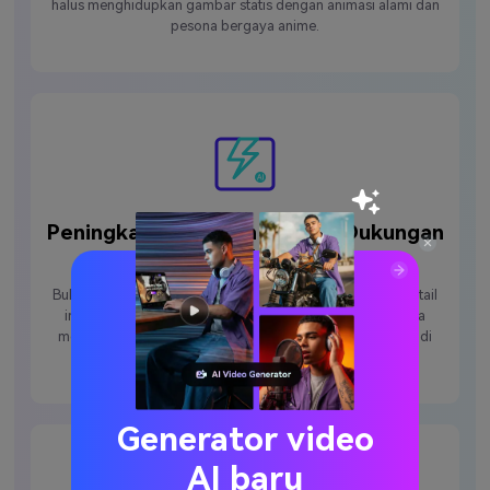
halus menghidupkan gambar statis dengan animasi alami dan
pesona bergaya anime.
Peningkatan Adegan dengan Dukungan
AI
Bukan sekadar filter sederhana. AI kami menambahkan detail
imersif seperti langit animasi, partikel bercahaya, cahaya
menyala, dan gerakan halus—mengubah klip Anda menjadi
momen sinematik ala Ghibli.
Generator video
AI baru