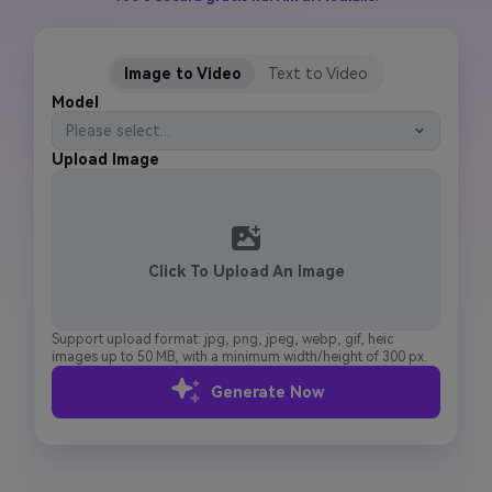
Masuk
FAQs
Hubungi Kami
Image to Video
Text to Video
Berkreasi dengan AI
Model
Tips & Tutorial AI
Please select...
Upload Image
Postingan Terbaru
Jelajahi Lebih Banyak >>
Click To Upload An Image
Support upload format: jpg, png, jpeg, webp, gif, heic
images up to 50 MB, with a minimum width/height of 300 px.
Generate Now