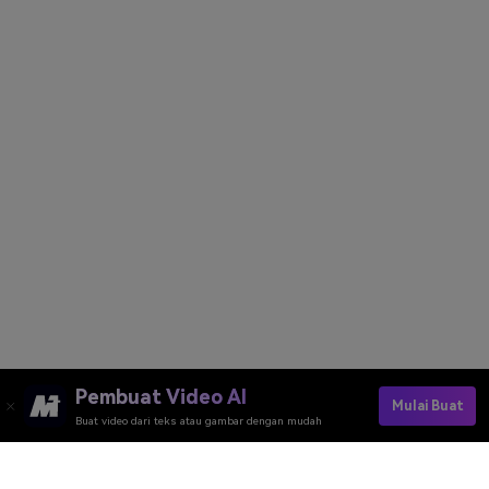
Pembuat Video AI
Mulai Buat
Buat video dari teks atau gambar dengan mudah
Try Veo 3 AI Model Now