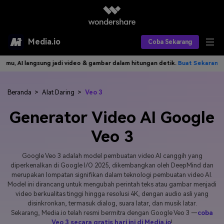
Media.io
Coba Sekarang
deo & gambar dalam hitungan detik.
Buat Sekarang>>
Tulis idemu, AI l
Alat AI
Produk AI
AI Video
Beranda
>
Alat Daring
>
Veo 3
Generator Video AI Google
Efek AI
AI Gambar
Asisten Video AI
Veo 3
AI Audio
Sumber Daya
Editor Video AI
Efek Video
Google Veo 3 adalah model pembuatan video AI canggih yang
Editor Gambar AI
Harga
Efek Foto
Model AI yang Didukung
diperkenalkan di Google I/O 2025, dikembangkan oleh DeepMind dan
merupakan lompatan signifikan dalam teknologi pembuatan video AI.
Editor Audio AI
TOP
Model ini dirancang untuk mengubah perintah teks atau gambar menjadi
Veo3
Panduan Pengguna
Apa yang Baru
video berkualitas tinggi hingga resolusi 4K, dengan audio asli yang
Find More Solutions >>
disinkronkan, termasuk dialog, suara latar, dan musik latar.
Sekarang, Media.io telah resmi bermitra dengan Google Veo 3 —
coba
Veo 3 secara gratis hari ini di Media.io
!