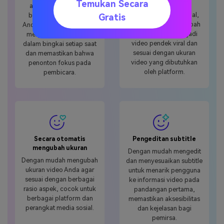
Temukan Secara
Disesuaikan untuk
atau pembicara yang
pengguna media sosial,
berbeda dalam video
Gratis
dengan cepat mengubah
Anda melalui teknologi ai,
video panjang menjadi
menjaga karakter tetap
video pendek viral dan
dalam bingkai setiap saat
sesuai dengan ukuran
dan memastikan bahwa
video yang dibutuhkan
penonton fokus pada
oleh platform.
pembicara.
Secara otomatis
Pengeditan subtitle
mengubah ukuran
Dengan mudah mengedit
Dengan mudah mengubah
dan menyesuaikan subtitle
ukuran video Anda agar
untuk menarik pengguna
sesuai dengan berbagai
ke informasi video pada
rasio aspek, cocok untuk
pandangan pertama,
berbagai platform dan
memastikan aksesibilitas
perangkat media sosial.
dan kejelasan bagi
pemirsa.