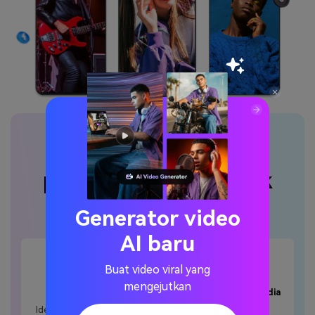
Fitur menonjol dari
pembuat klip pendek
pintar kami
Generator video
AI baru
Buat video viral yang
mengejutkan
Pengakuan peran
Ramah pencipta media
sosial
Identifikasi akurat peran