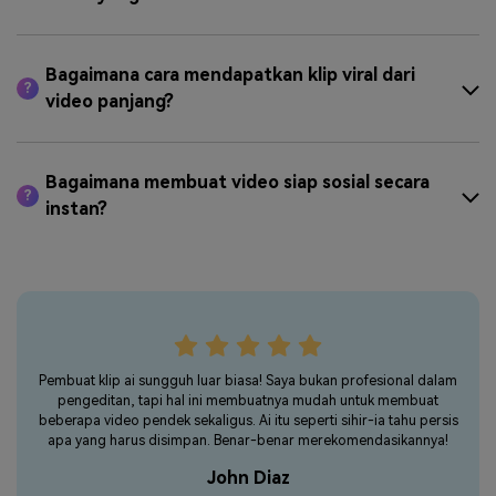
Bagaimana cara mendapatkan klip viral dari
?
video panjang?
Bagaimana membuat video siap sosial secara
?
instan?
Pembuat klip ai sungguh luar biasa! Saya bukan profesional dalam
Meng
pengeditan, tapi hal ini membuatnya mudah untuk membuat
hal 
beberapa video pendek sekaligus. Ai itu seperti sihir-ia tahu persis
dan 
apa yang harus disimpan. Benar-benar merekomendasikannya!
wakt
John Diaz