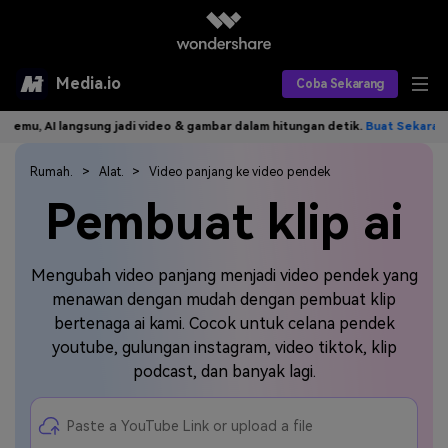
Media.io
Coba Sekarang
 AI langsung jadi video & gambar dalam hitungan detik.
Buat Sekarang>>
Alat AI
Rumah.
Alat.
Video panjang ke video pendek
Produk AI
AI Video
Pembuat klip ai
Efek AI
AI Gambar
Asisten Video AI
AI Audio
Mengubah video panjang menjadi video pendek yang
Sumber Daya
Editor Video AI
Efek Video
menawan dengan mudah dengan pembuat klip
Editor Gambar AI
bertenaga ai kami. Cocok untuk celana pendek
Harga
Efek Foto
Model AI yang Didukung
youtube, gulungan instagram, video tiktok, klip
Editor Audio AI
TOP
podcast, dan banyak lagi.
Veo3
Panduan Pengguna
Apa yang Baru
Find More Solutions >>