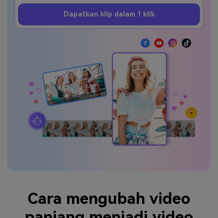
Masuk
Dapatkan klip dalam 1 klik
FAQs
Hubungi Kami
Berkreasi dengan AI
Tips & Tutorial AI
Postingan Terbaru
Jelajahi Lebih Banyak >>
Cara mengubah video
panjang menjadi video