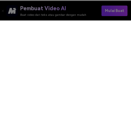
Pembuat Video AI
Mulai Buat
Buat video dari teks atau gambar dengan mudah
Pembuat Video AI
Pembuat Gambar AI
Pembuat Musik AI
Template & Filter AI
Penghapus Watermark
Sumber Daya