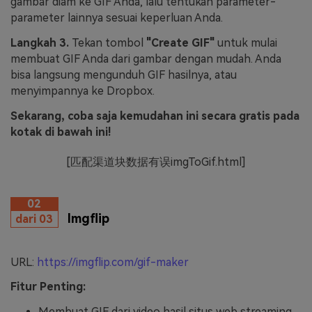
gambar diam ke GIF Anda, lalu tentukan parameter-
parameter lainnya sesuai keperluan Anda.
Langkah 3.
Tekan tombol
"Create GIF"
untuk mulai
membuat GIF Anda dari gambar dengan mudah. Anda
bisa langsung mengunduh GIF hasilnya, atau
menyimpannya ke Dropbox.
Sekarang, coba saja kemudahan ini secara gratis pada
kotak di bawah ini!
[匹配渠道块数据有误imgToGif.html]
02
Imgflip
dari 03
URL:
https://imgflip.com/gif-maker
Fitur Penting:
Membuat GIF dari video hasil situs web streaming,