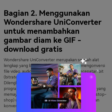
Bagian 2. Menggunakan
Wondershare UniConverter
untuk menambahkan
gambar diam ke GIF -
download gratis
Wondershare UniConverter merupakan sebuah alat
lengkap yang bisa membantu Anda untuk mengonversi
file video, audio, dan gambar ke resolusi, kecepatan bit
(bitrate), dan jenis gambar; yang Anda inginkan.
Dilengkapi dengan banyak sekali aplikasi bawaan,
program ini bisa dianggap sebagai perangkat lunak yang
memayungi (umbrella) dan belanja satu atap (one-stop-
shop) untuk kemua keperluan manipulasi media dan
konversi Anda.