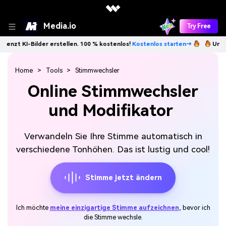
Media.io
Try Free
-Bilder erstellen. 100 % kostenlos!
Kostenlos starten→
Unbegrenzt K
Home
Tools
Stimmwechsler
Online Stimmwechsler
und Modifikator
Verwandeln Sie Ihre Stimme automatisch in
verschiedene Tonhöhen. Das ist lustig und cool!
Stimme jetzt ändern
Ich möchte
meine einzigartige Stimme aufzeichnen
, bevor ich
die Stimme wechsle.