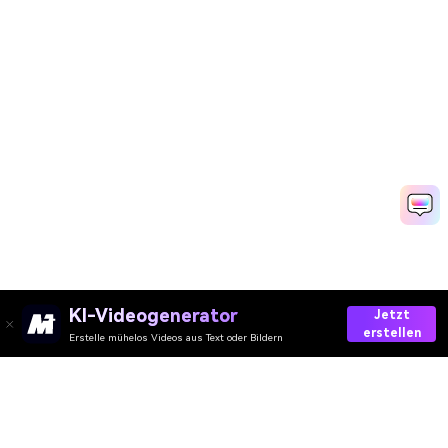
KI-Videogenerator
Jetzt
erstellen
Erstelle mühelos Videos aus Text oder Bildern
Stimme Jetzt Ändern
Media.io Online Tools
Qualitätswertung:
4.8
(215,357 Stimmen)