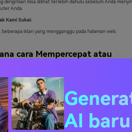
ng diinginkan bisa dilihat terlebih dahulu sebelum Anda menyi
uter Anda.
ak Kami Sukai:
 beberapa iklan yang mengganggu pada halaman web.
ana cara Mempercepat atau
lambat Animasi GIF dengan
nakan EZGIF?
Genera
1. Klik Telusuri dan Unggah Animasi G
ser web favorit Anda, masuk ke URL yang disebutkan di atas,
AI bar
bagian
Pilih Foto
pada halaman perubah kecepatan animasi GIF
k
Unggah File
untuk mengarahkan, menempatkan, dan memilih
n Anda kendalikan kecepatannya, kemudian klik
Buka
dari seb