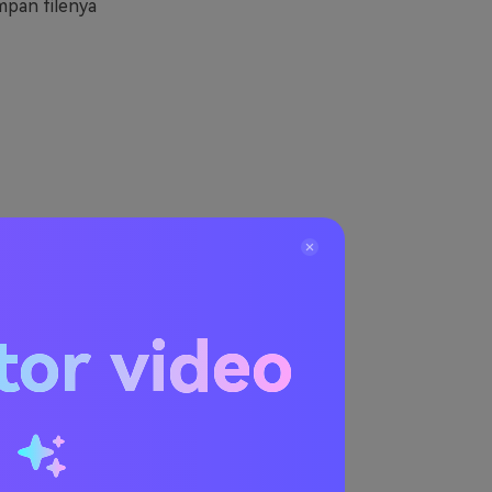
mpan filenya
tor video
IF
 kemudian klik
u
. Setelah itu
 file animasi
elah kanan