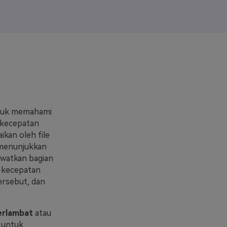
elajahi Lebih Banyak >>
ons >>
ntuk memahami
 kecepatan
kan oleh file
n menunjukkan
ewatkan bagian
la kecepatan
ersebut, dan
erlambat
atau
 untuk