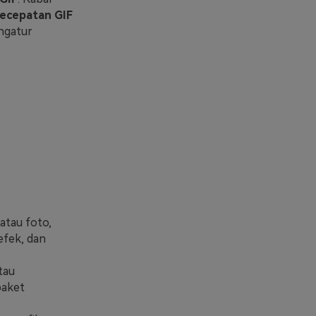
ecepatan GIF
ngatur
atau foto,
fek, dan
tau
paket