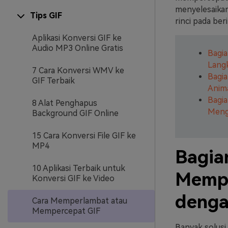
menyelesaikan
Tips GIF
rinci pada beri
Aplikasi Konversi GIF ke
Audio MP3 Online Gratis
Bagi
Lang
7 Cara Konversi WMV ke
Bagia
GIF Terbaik
Anima
Bagia
8 Alat Penghapus
Meng
Background GIF Online
15 Cara Konversi File GIF ke
MP4
Bagia
10 Aplikasi Terbaik untuk
Mempe
Konversi GIF ke Video
denga
Cara Memperlambat atau
Mempercepat GIF
Banyak solusi