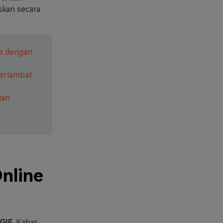
skan secara
e dengan
perlambat
gan
nline
GIF
. Kabar