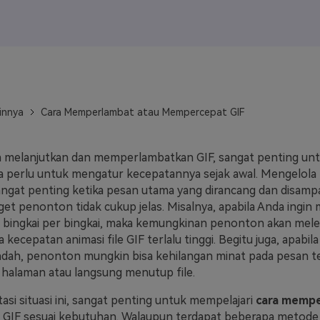
J
Vidu
Pixverse
Hailuo
Runway
Find More Soluti
innya
Cara Memperlambat atau Mempercepat GIF
 melanjutkan dan memperlambatkan GIF, sangat penting u
 perlu untuk mengatur kecepatannya sejak awal. Mengelola
angat penting ketika pesan utama yang dirancang dan disampai
rget penonton tidak cukup jelas. Misalnya, apabila Anda ingi
 bingkai per bingkai, maka kemungkinan penonton akan mel
a kecepatan animasi file GIF terlalu tinggi. Begitu juga, apabi
endah, penonton mungkin bisa kehilangan minat pada pesan t
halaman atau langsung menutup file.
si situasi ini, sangat penting untuk mempelajari
cara memp
GIF sesuai kebutuhan. Walaupun terdapat beberapa metode