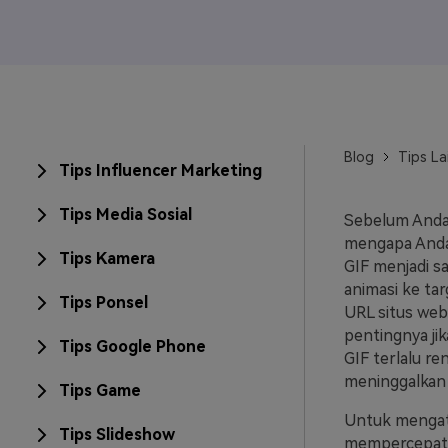
Veo3
Blog
Tips La
Tips Influencer Marketing
Tips Media Sosial
Sebelum Anda
mengapa Anda
Tips Kamera
GIF menjadi s
animasi ke ta
Tips Ponsel
URL situs web
pentingnya jik
Tips Google Phone
GIF terlalu r
meninggalkan 
Tips Game
Untuk mengata
Tips Slideshow
mempercepat 