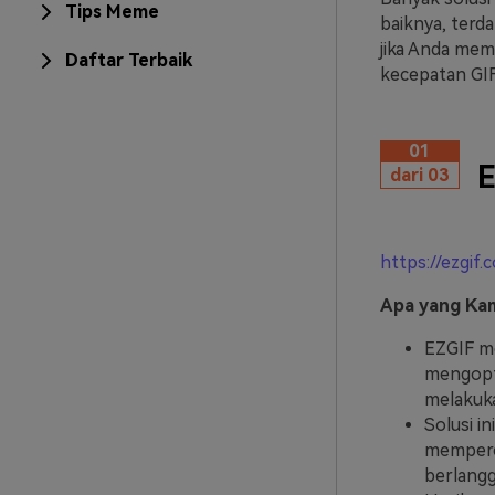
Tips Meme
baiknya, terd
jika Anda mem
Daftar Terbaik
kecepatan GIF 
01
E
dari 03
https://ezgif
Apa yang Kam
EZGIF me
mengopt
melakuka
Solusi i
memperc
berlangg