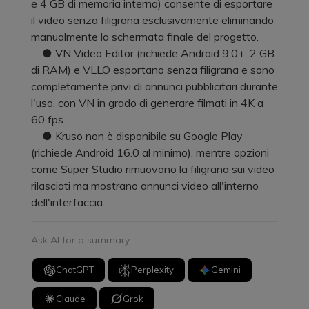
e 4 GB di memoria interna) consente di esportare
il video senza filigrana esclusivamente eliminando
manualmente la schermata finale del progetto.
● VN Video Editor (richiede Android 9.0+, 2 GB
di RAM) e VLLO esportano senza filigrana e sono
completamente privi di annunci pubblicitari durante
l'uso, con VN in grado di generare filmati in 4K a
60 fps.
● Kruso non è disponibile su Google Play
(richiede Android 16.0 al minimo), mentre opzioni
come Super Studio rimuovono la filigrana sui video
rilasciati ma mostrano annunci video all'interno
dell'interfaccia.
Ask AI for a summary
ChatGPT
Perplexity
Gemini
Claude
Grok