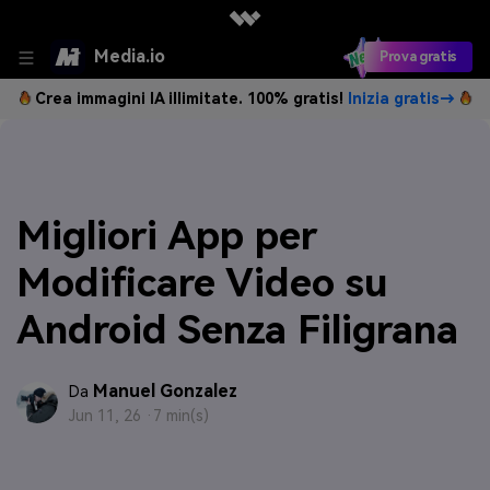
Media.io
Prova gratis
Crea immagini IA illimitate. 100% gratis!
Inizia gratis→
Migliori App per
Modificare Video su
Android Senza Filigrana
Manuel Gonzalez
Da
Jun 11, 26 ·
7 min(s)