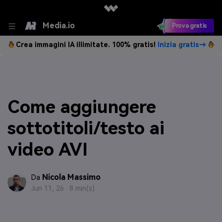
Media.io
Prova gratis
Crea immagini IA illimitate. 100% gratis!
Inizia gratis→
Come aggiungere
sottotitoli/testo ai
video AVI
Nicola Massimo
Da
Jun 11, 26 ·
8 min(s)