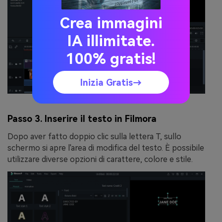
Crea immagini
IA illimitate.
100% gratis!
Inizia Gratis→
Passo 3. Inserire il testo in Filmora
Dopo aver fatto doppio clic sulla lettera T, sullo
schermo si apre l'area di modifica del testo. È possibile
utilizzare diverse opzioni di carattere, colore e stile.