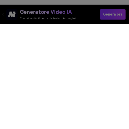
Generatore Video IA
Genera ora
Crea video facilmente da testo o immagini
Generatore Video AI
Generatore Immagini AI
Generatore Musica AI
Template e Filtri AI
Rimozione Watermark AI
Risorse