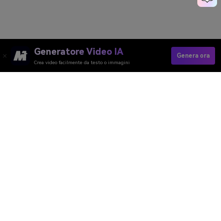
Generatore Video IA
Genera ora
Crea video facilmente da testo o immagini
Generatore Video AI
Generatore Immagini AI
Generatore Musica AI
Template e Filtri AI
Rimozione Watermark AI