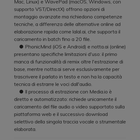
Mac, Linux) e WavePad (macOS, Windows, con
supporto VST/DirectX) offrono opzioni di
montaggio avanzate ma richiedono competenze
tecniche, a differenza delle alternative online ad
elaborazione rapida come lalal.ai, che supporta il
caricamento in batch fino a 20 file.
● PhonicMind (iOS e Android) e notta.ai (online)
presentano specifiche limitazioni d'uso: il primo
manca di funzionalità di remix oltre l'estrazione di
base, mentre notta.ai serve esclusivamente per
trascrivere il parlato in testo e non ha la capacità
tecnica di estrarre le voci dall'audio.
● Il processo di estrazione con Media.io è
diretto e automatizzato: richiede unicamente il
caricamento del file audio o video supportato sulla
piattaforma web e il successivo download
selettivo della singola traccia vocale o strumentale
elaborata.