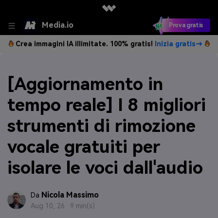
Media.io
Prova gratis
Crea immagini IA illimitate. 100% gratis!
Inizia gratis→
[Aggiornamento in
tempo reale] I 8 migliori
strumenti di rimozione
vocale gratuiti per
isolare le voci dall'audio
Nicola Massimo
Da
Aug 10, 26 ·
9 min(s)