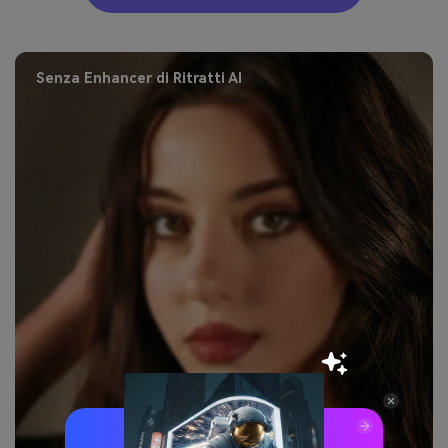
con Media.io AI Portrait Enhance
Senza Enhancer di Ritratti AI