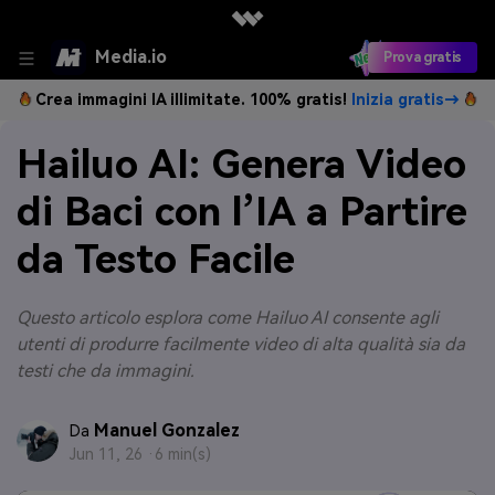
Media.io
Prova gratis
Crea immagini IA illimitate. 100% gratis!
Inizia gratis→
Hailuo AI: Genera Video
di Baci con l’IA a Partire
da Testo Facile
Questo articolo esplora come Hailuo AI consente agli
utenti di produrre facilmente video di alta qualità sia da
testi che da immagini.
Manuel Gonzalez
Da
Jun 11, 26 ·
6 min(s)