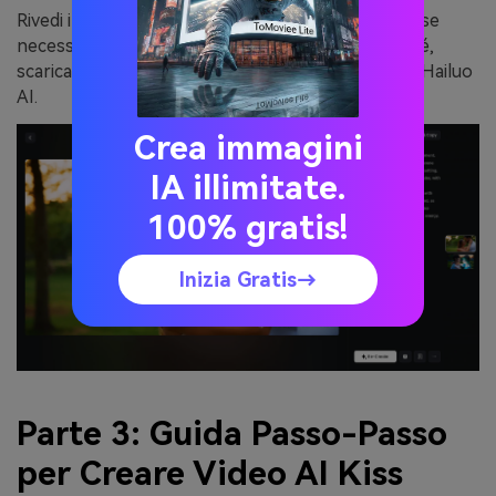
Rivedi il video generato. Regola il prompt testuale se
necessario per perfezionare il risultato. Dopodiché,
scarica o condividi il tuo video AI Kiss generato da Hailuo
AI.
Crea immagini
IA illimitate.
100% gratis!
Inizia Gratis→
Parte 3: Guida Passo-Passo
per Creare Video AI Kiss