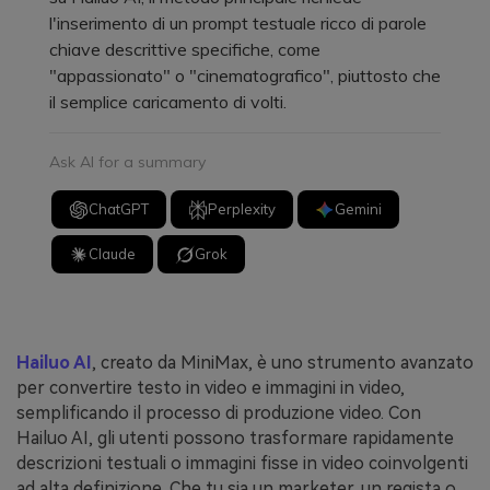
l'inserimento di un prompt testuale ricco di parole
chiave descrittive specifiche, come
"appassionato" o "cinematografico", piuttosto che
il semplice caricamento di volti.
Ask AI for a summary
ChatGPT
Perplexity
Gemini
Claude
Grok
Hailuo AI
, creato da MiniMax, è uno strumento avanzato
per convertire testo in video e immagini in video,
semplificando il processo di produzione video. Con
Hailuo AI, gli utenti possono trasformare rapidamente
descrizioni testuali o immagini fisse in video coinvolgenti
ad alta definizione. Che tu sia un marketer, un regista o