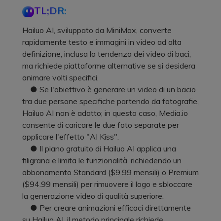
TL;DR:
Hailuo AI, sviluppato da MiniMax, converte
rapidamente testo e immagini in video ad alta
definizione, inclusa la tendenza dei video di baci,
ma richiede piattaforme alternative se si desidera
animare volti specifici.
● Se l'obiettivo è generare un video di un bacio
tra due persone specifiche partendo da fotografie,
Hailuo AI non è adatto; in questo caso, Media.io
consente di caricare le due foto separate per
applicare l'effetto "AI Kiss".
● Il piano gratuito di Hailuo AI applica una
filigrana e limita le funzionalità, richiedendo un
abbonamento Standard ($9.99 mensili) o Premium
($94.99 mensili) per rimuovere il logo e sbloccare
la generazione video di qualità superiore.
● Per creare animazioni efficaci direttamente
su Hailuo AI, il metodo principale richiede