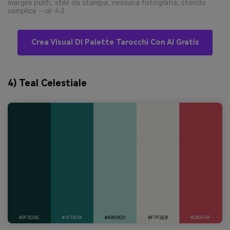
margini puliti, stile da stampa, nessuna fotografia, sfondo
semplice --ar 4:3
Crea Visual Di Palette Tarocchi Con AI Gratis
4) Teal Celestiale