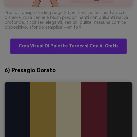
Prompt: design landing page 2d per servizio lettura tarocchi
d’amore, rosa tenue e blush predominanti con pulsanti bacca
profonda, titoli seri eleganti, sezioni pulite, nessuna cornice
dispositivo, sfondo semplice --ar 16:9
Crea Visual Di Palette Tarocchi Con AI Gratis
6) Presagio Dorato