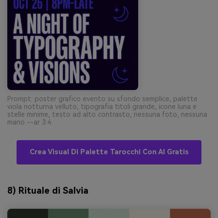
Prompt: poster grafico evento su sfondo semplice, palette
viola notturna velluto, tipografia titoli grande, icone luna e
stelle minime, testo ad alto contrasto, nessuna foto, nessuna
mano --ar 3:4
Crea Visual Di Palette Tarocchi Con AI Gratis
8) Rituale di Salvia