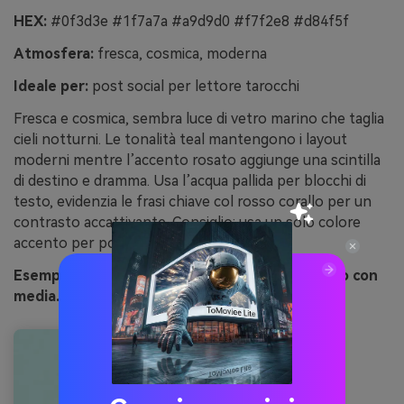
HEX:
#0f3d3e #1f7a7a #a9d9d0 #f7f2e8 #d84f5f
Atmosfera:
fresca, cosmica, moderna
Ideale per:
post social per lettore tarocchi
Fresca e cosmica, sembra luce di vetro marino che taglia
cieli notturni. Le tonalità teal mantengono i layout
moderni mentre l’accento rosato aggiunge una scintilla
di destino e dramma. Usa l’acqua pallida per blocchi di
testo, evidenzia le frasi chiave col rosso corallo per un
contrasto accattivante. Consiglio: usa un solo colore
accento per post così la feed resta coesa.
Esempio di immagine di teal celestiale generato con
media.io