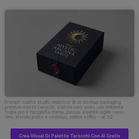
Prompt: scatto studio realistico di un mockup packaging
premium mazzo tarocchi, scatola navy scuro con emblema
foglia oro e tipografia crema, piccolo accento sigillo rosso
vino, sfondo pulito e continuo, ombre soffici --ar 3:2
Crea Visual Di Palette Tarocchi Con AI Gratis