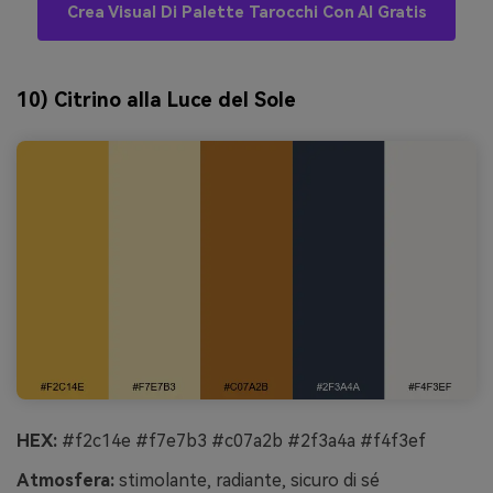
Crea Visual Di Palette Tarocchi Con AI Gratis
10) Citrino alla Luce del Sole
HEX:
#f2c14e #f7e7b3 #c07a2b #2f3a4a #f4f3ef
Atmosfera:
stimolante, radiante, sicuro di sé