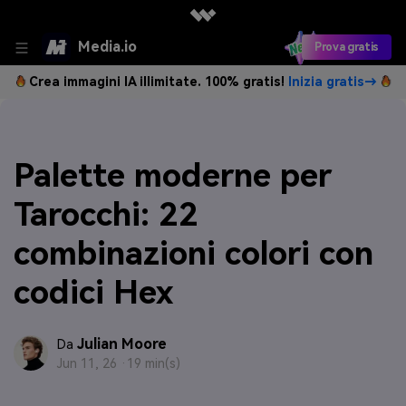
Media.io
Prova gratis
Crea immagini IA illimitate. 100% gratis!
Inizia gratis→
Palette moderne per
Tarocchi: 22
combinazioni colori con
codici Hex
Julian Moore
Da
Jun 11, 26 ·
19 min(s)