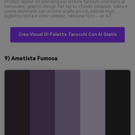
Prompt: layout kit branding per lettore tarocchi orientato al
benessere, graphic design flat lay su sfondo semplice, salvia e
crema dominanti con accenti argilla piccoli, include logo,
biglietto visita e icone semplici, nessuna foto --ar 4:3
Crea Visual Di Palette Tarocchi Con AI Gratis
9) Ametista Fumosa