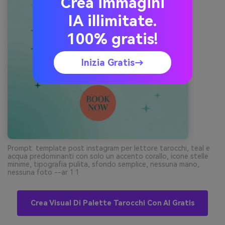
Crea immagini
IA illimitate.
100% gratis!
Inizia Gratis→
Prompt: template post instagram per lettore tarocchi, teal e
acqua predominanti con solo un accento corallo, icone stelle
minime, tipografia pulita, sfondo semplice, nessuna mano,
nessuna foto --ar 1:1
Crea Visual Di Palette Tarocchi Con AI Gratis