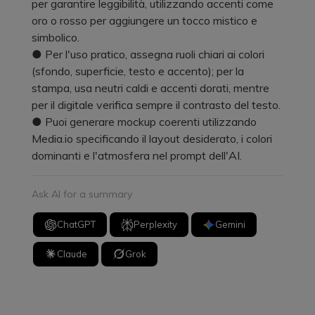
per garantire leggibilità, utilizzando accenti come
oro o rosso per aggiungere un tocco mistico e
simbolico.
● Per l'uso pratico, assegna ruoli chiari ai colori
(sfondo, superficie, testo e accento); per la
stampa, usa neutri caldi e accenti dorati, mentre
per il digitale verifica sempre il contrasto del testo.
● Puoi generare mockup coerenti utilizzando
Media.io specificando il layout desiderato, i colori
dominanti e l'atmosfera nel prompt dell'AI.
Ask AI for a summary
ChatGPT
Perplexity
Gemini
Claude
Grok