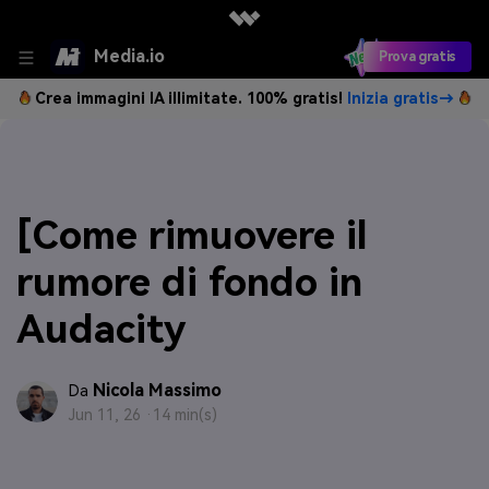
Media.io
Prova gratis
Crea immagini IA illimitate. 100% gratis!
Inizia gratis→
[Come rimuovere il
rumore di fondo in
Audacity
Nicola Massimo
Da
Jun 11, 26 ·
14 min(s)