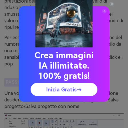
prestazioni dell'analizzatore utilizzando il livello di
riduzione del rumore (dB), la sensibilità e lo
smussamento della frequenza (bande). La scelta dei
valori dipende dal particolare audio che si sta cercando di
ripulire.
Per esempio, si dovrebbe usare un livello di riduzione del
rumore più alto se si sta cercando di eliminare il sibilo da
una registrazione, mentre si dovrebbe usare una
Crea immagini
sensibilità più alta se si sta cercando di eliminare i click e i
IA illimitate.
pop.
100% gratis!
PASSO 5
Salvare l'audio.
Inizia Gratis→
Una volta configurato il tutto, selezionare la posizione
desiderata facendo clic su File > Salva progetto > Salva
progetto/Salva progetto con nome.