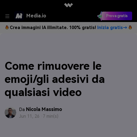
Media.io
Prova gratis
Crea immagini IA illimitate. 100% gratis!
Inizia gratis→
Come rimuovere le
emoji/gli adesivi da
qualsiasi video
Nicola Massimo
Da
Jun 11, 26 ·
7 min(s)