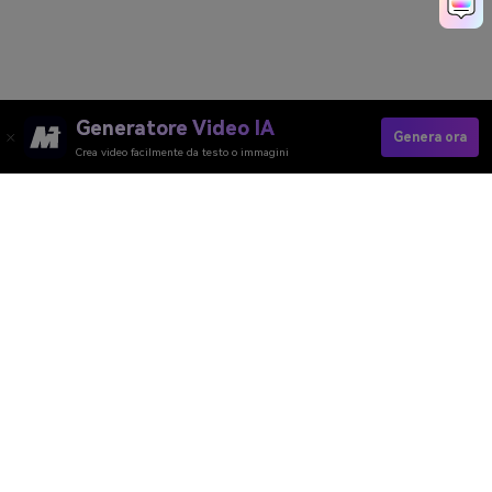
Generatore Video IA
Genera ora
Crea video facilmente da testo o immagini
Generatore Video AI
Generatore Immagini AI
Generatore Musica AI
Template e Filtri AI
Rimozione Watermark AI