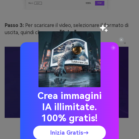
Passo 3:
Per scaricare il video, selezionare il formato di
uscita, quindi cliccare su
"Salva"
.
Crea immagini
IA illimitate.
100% gratis!
Inizia Gratis→