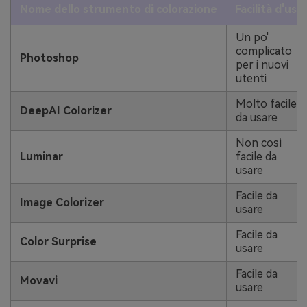
Nome dello strumento di colorazione
Facilità d'uso
Un po'
complicato
Photoshop
per i nuovi
utenti
Molto facile
DeepAI Colorizer
da usare
Non così
Luminar
facile da
usare
Facile da
Image Colorizer
usare
Facile da
Color Surprise
usare
Facile da
Movavi
usare