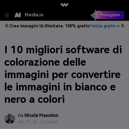
Media.io
Prova gratis
Crea immagini IA illimitate. 100% gratis!
Inizia gratis→
I 10 migliori software di
colorazione delle
immagini per convertire
le immagini in bianco e
nero a colori
Nicola Massimo
Da
Jun 11, 26 ·
12 min(s)