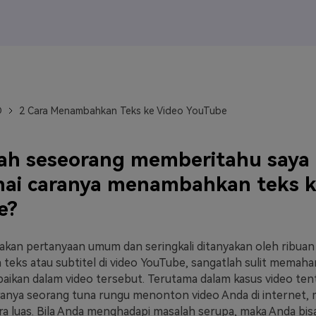
J
Vidu
Pixverse
Hailuo
Runway
Find More Soluti
D
2 Cara Menambahkan Teks ke Video YouTube
ah seseorang memberitahu saya
ai caranya menambahkan teks k
e?
pakan pertanyaan umum dan seringkali ditanyakan oleh ribuan
a teks atau subtitel di video YouTube, sangatlah sulit memah
aikan dalam video tersebut. Terutama dalam kasus video ten
anya seorang tuna rungu menonton video Anda di internet, m
ra luas. Bila Anda menghadapi masalah serupa, maka Anda b