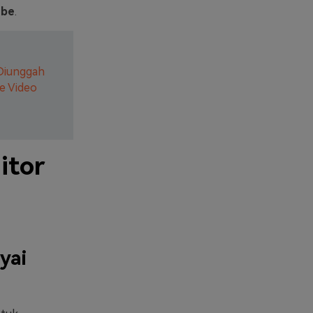
ube
.
Diunggah
e Video
itor
yai