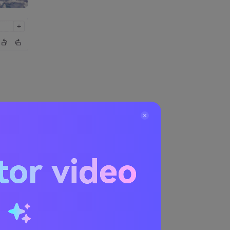
tor video
eo
u