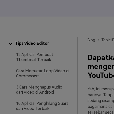
Veo3
Blog
Topic I
Tips Video Editor
12 Aplikasi Pembuat
Dapatk
Thumbnail Terbaik
mengen
Cara Memutar Loop Video di
YouTub
Chromecast
3 Cara Menghapus Audio
Yah, ini meru
dari Video di Android
harinya. Tanp
sedang disamp
10 Aplikasi Penghilang Suara
bagaimana car
dari Video Terbaik
tersebar seca