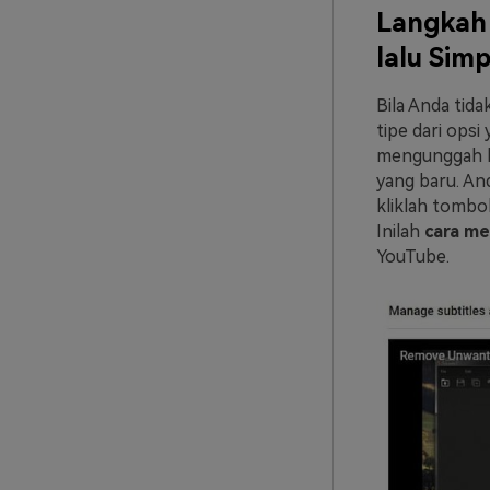
Langkah 
lalu Sim
Bila Anda tid
tipe dari opsi
mengunggah be
yang baru. And
kliklah tombo
Inilah
cara me
YouTube.