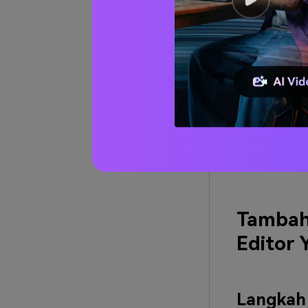
YouTube juga
untuk
menamb
biaya. Opsi b
telah ada dar
mengunggah v
subtitel dari 
sangat memban
ini. Tidak ha
opsi dalam me
spesial serta
YouTube.
Tambah
Editor 
Langkah 