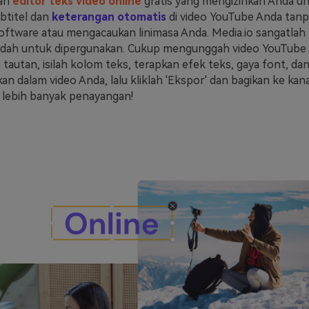
uah
editor teks video online
gratis yang mengizinkan Anda u
btitel dan
keterangan otomatis
di video YouTube Anda tanp
tware atau mengacaukan linimasa Anda. Media.io sangatlah
udah untuk dipergunakan. Cukup mengunggah video YouTube
autan, isilah kolom teks, terapkan efek teks, gaya font, dan
an dalam video Anda, lalu kliklah 'Ekspor' dan bagikan ke ka
 lebih banyak penayangan!