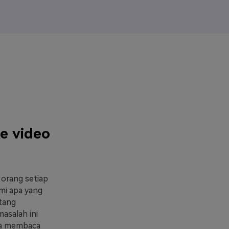
elajahi Lebih Banyak >>
ons >>
e video
 orang setiap
ami apa yang
tang
asalah ini
isa membaca