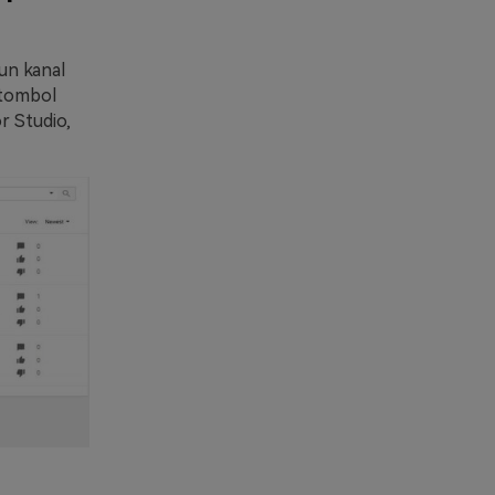
un kanal
 tombol
r Studio,