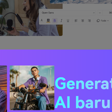
Genera
 YouTube Mempunyai Editor Vid
AI bar