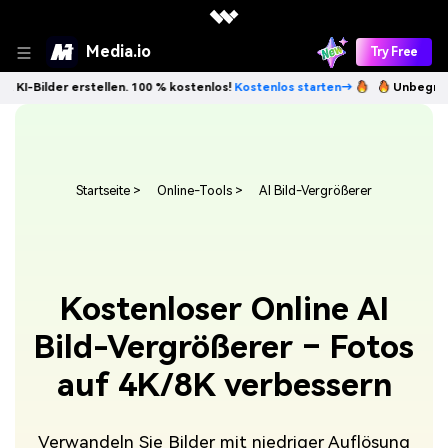
Media.io
Try Free
 erstellen. 100 % kostenlos!
Kostenlos starten→
Unbegrenzt KI-Bilde
Startseite
>
Online-Tools
>
AI Bild-Vergrößerer
Kostenloser Online AI
Bild-Vergrößerer – Fotos
auf 4K/8K verbessern
Verwandeln Sie Bilder mit niedriger Auflösung