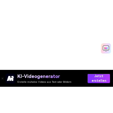
KI-Videogenerator
Jetzt
erstellen
Erstelle mühelos Videos aus Text oder Bildern
Upscale Image Online
Media.io Online Tools
Qualitätswertung:
4.8
(215,357 Stimmen)