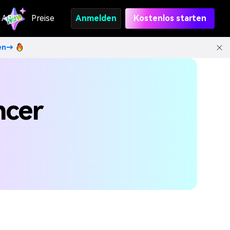
API
Preise
Anmelden
Kostenlos starten
ten→
ncer