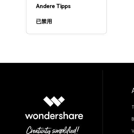
Andere Tipps
已禁用
T
B
V